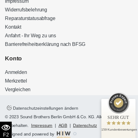
Impressum
Widerrufsbelehrung
Reparaturstatusabfrage
Kontakt
Anfahrt - Ihr Weg zu uns
Barrierefreiheitserklärung nach BFSG
Kundenbewertungen und Erfahrungen zu
Sound Brothers Berlin
Konto
SEHR GUT
100%
Anmelden
Empfehlungen auf
ProvenExpert.com
4,83 / 5,00
Merkzettel
Vergleichen
32
127
Bewertungen auf
Bewertungen von 3
ProvenExpert.com
anderen Quellen
Datenschutzeinstellungen ändern
© 2023 Sound Brothers Berlin GmbH & Co. KG. Alle Rechte
SEHR GUT
Blick aufs ProvenExpert-Profil werfen
vorbehalten.
Impressum
|
AGB
|
Datenschutz
159 Kundenbewertungen
designed and powered by
F2