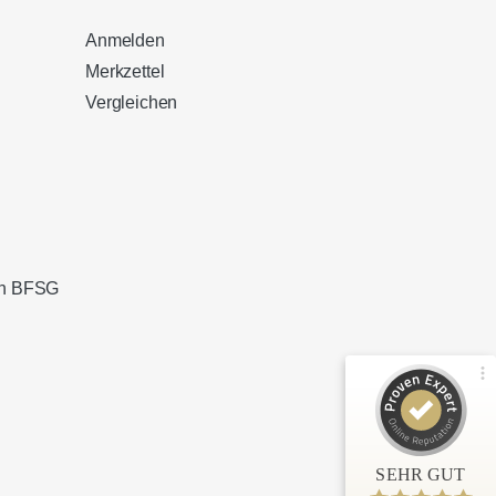
Anmelden
Merkzettel
Vergleichen
Kundenbewertungen und Erfahrungen zu
Sound Brothers Berlin
100%
SEHR GUT
Empfehlungen auf
ProvenExpert.com
4,83 / 5,00
ach BFSG
127
32
Bewertungen von 3
Bewertungen auf
anderen Quellen
ProvenExpert.com
Blick aufs ProvenExpert-Profil werfen
SEHR GUT
Anonym