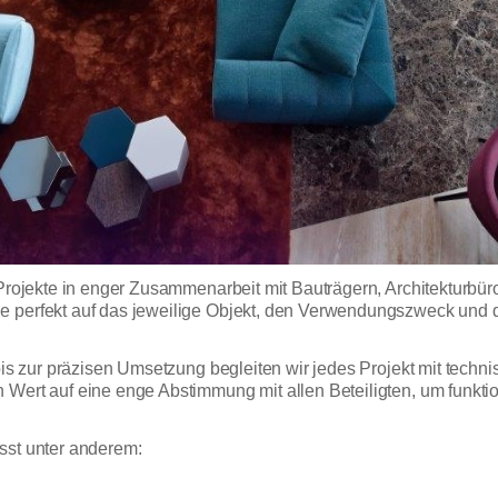
 Projekte in enger Zusammenarbeit mit Bauträgern, Architekturbü
ie perfekt auf das jeweilige Objekt, den Verwendungszweck un
 bis zur präzisen Umsetzung begleiten wir jedes Projekt mit tec
 Wert auf eine enge Abstimmung mit allen Beteiligten, um funkt
sst unter anderem: