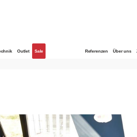
echnik
Outlet
Sale
Referenzen
Über uns
g