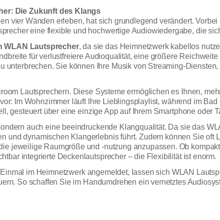
er: Die Zukunft des Klangs
nen vier Wänden erleben, hat sich grundlegend verändert. Vorbei
echer eine flexible und hochwertige Audiowiedergabe, die sich p
ion WLAN Lautsprecher
, da sie das Heimnetzwerk kabellos nutz
dbreite für verlustfreiere Audioqualität, eine größere Reichweit
nterbrechen. Sie können Ihre Musik von Streaming-Diensten, l
ultiroom Lautsprechern. Diese Systeme ermöglichen es Ihnen, m
h vor: Im Wohnzimmer läuft Ihre Lieblingsplaylist, während im Ba
ell, gesteuert über eine einzige App auf Ihrem Smartphone oder T
, sondern auch eine beeindruckende Klangqualität. Da sie das 
hen und dynamischen Klangerlebnis führt. Zudem können Sie oft
 die jeweilige Raumgröße und -nutzung anzupassen. Ob kompakte
bar integrierte Deckenlautsprecher – die Flexibilität ist enorm.
uitiv. Einmal im Heimnetzwerk angemeldet, lassen sich WLAN Lauts
teuern. So schaffen Sie im Handumdrehen ein vernetztes Audiosys