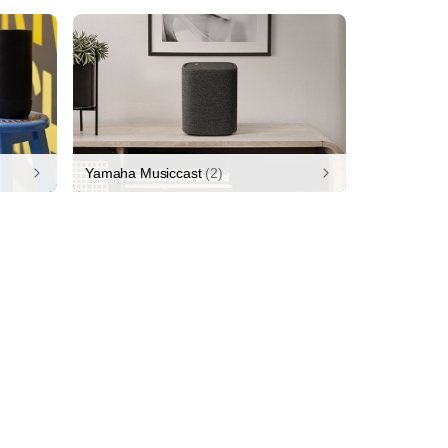
Yamaha Musiccast
(2)