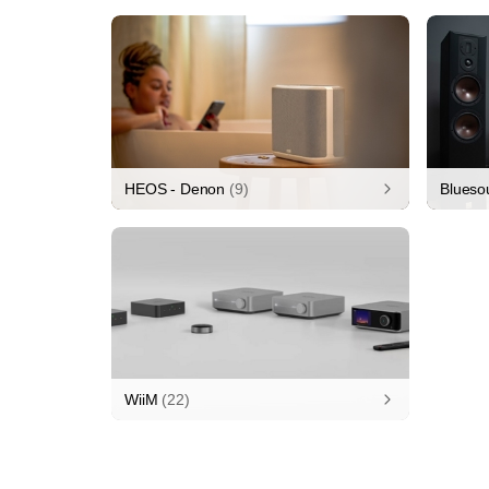
HEOS - Denon
(9)
Blueso
WiiM
(22)