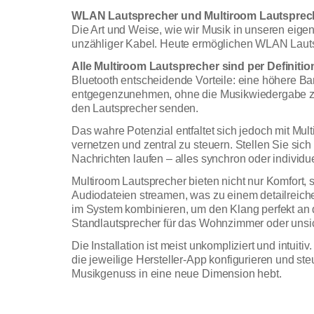
WLAN Lautsprecher und Multiroom Lautsprech
Die Art und Weise, wie wir Musik in unseren eige
unzähliger Kabel. Heute ermöglichen WLAN Lautspr
Alle Multiroom Lautsprecher sind per Definit
Bluetooth entscheidende Vorteile: eine höhere Ban
entgegenzunehmen, ohne die Musikwiedergabe zu u
den Lautsprecher senden.
Das wahre Potenzial entfaltet sich jedoch mit M
vernetzen und zentral zu steuern. Stellen Sie sic
Nachrichten laufen – alles synchron oder individu
Multiroom Lautsprecher bieten nicht nur Komfort
Audiodateien streamen, was zu einem detailreic
im System kombinieren, um den Klang perfekt an
Standlautsprecher für das Wohnzimmer oder unsicht
Die Installation ist meist unkompliziert und int
die jeweilige Hersteller-App konfigurieren und s
Musikgenuss in eine neue Dimension hebt.