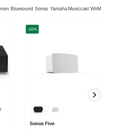
enon
Bluesound
Sonos
Yamaha Musiccast
WiiM
-10%
-33%
r
Sonos Five
Sonos 