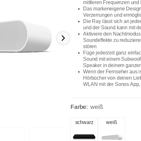
mittleren Frequenzen und 
Das markeneigene Design 
Verzerrungen und ermöglic
Die Ray lässt sich an jed
und der Sound kann mit d
Aktiviere den Nachtmodus i
Soundeffekte zu reduziere
stören
Füge jederzeit ganz einfa
Sound mit einem Subwoofe
Speaker in deinem ganzen
Wenn der Fernseher aus is
Hörbücher von deinen Lieb
WLAN mit der Sonos App, 
Farbe:
weiß
schwarz
weiß