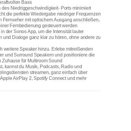
kraftvollen Bass
des Niedriggeschwindigkeit- Ports minimiert
ht die perfekte Wiedergabe niedriger Frequenzen
en Fernseher mit optischem Ausgang anschließen,
einer Fernbedienung gesteuert werden
n der Sonos App, um die Intensität lauter
n und Dialoge ganz klar zu hören, ohne andere zu
ch weitere Speaker hinzu. Erlebe mitreißenden
r und Surround Speakern und positioniere die
 Zuhause für Multiroom Sound
t, kannst du Musik, Podcasts, Radio und
lingsdiensten streamen, ganz einfach über
Apple AirPlay 2, Spotify Connect und mehr