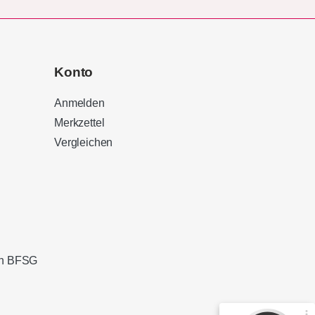
Konto
Anmelden
Merkzettel
Vergleichen
Kundenbewertungen und Erfahrungen zu
Sound Brothers Berlin
100%
SEHR GUT
Empfehlungen auf
ProvenExpert.com
4,83 / 5,00
ach BFSG
127
32
Bewertungen von 3
Bewertungen auf
anderen Quellen
ProvenExpert.com