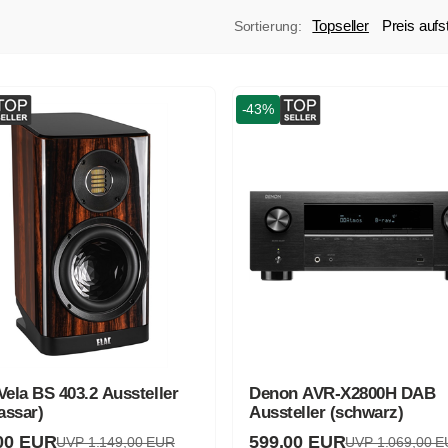
Topseller
Preis aufs
Sortierung:
-43%
Vela BS 403.2 Aussteller
Denon AVR-X2800H DAB
assar)
Aussteller (schwarz)
00 EUR
599,00 EUR
UVP 1.149,00 EUR
UVP 1.069,00 