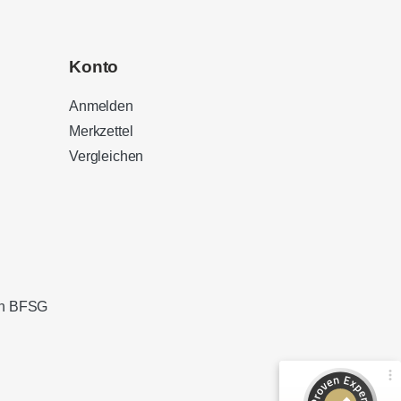
Konto
Anmelden
Merkzettel
Vergleichen
Kundenbewertungen und Erfahrungen zu
Sound Brothers Berlin
100%
SEHR GUT
Empfehlungen auf
ProvenExpert.com
4,83 / 5,00
ach BFSG
127
32
Bewertungen von 3
Bewertungen auf
anderen Quellen
ProvenExpert.com