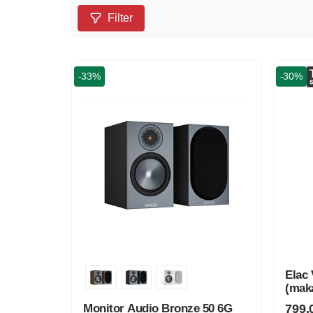
Filter
-33%
-30%
Elac 
(mak
799,
Monitor Audio Bronze 50 6G