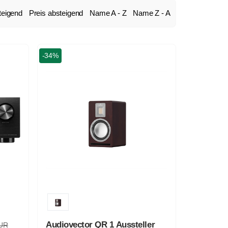
teigend
Preis absteigend
Name A - Z
Name Z - A
-34%
Audiovector QR 1 Aussteller
EUR