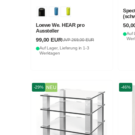
Spect
(sch
50,0
Loewe We. HEAR pro
Aussteller
Auf 
Wer
99,00 EUR
UVP 269,00 EUR
Auf Lager, Lieferung in 1-3
Werktagen
-29%
-46%