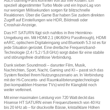
Auch Gaming-Fans kommen voll auf ihre Kosten: Ein
speziell abgestimmter Turbo Mode und ein Input-Lag von
nur wenigen Millisekunden sorgen für blitzschnelle
Reaktionen. Über die Game Bar haben Sie zudem direkten
Zugriff auf Einstellungen wie HDR, Bildmodi oder
Crosshair-Anzeige.
Das HT SATURN fügt sich nahtlos in Ihre Heimkino-
Umgebung ein. Mit HDMI 2.1 (4K/60Hz Passthrough), HDMI
eARC, optischem Digitaleingang und Bluetooth 5.3 ist es für
jede Situation gerüstet. Eine dreifache Frequenzband-
Technologie (2,4 / 5,2 / 5,8 GHz) sorgt dabei für eine stabile
und störungsfreie drahtlose Verbindung.
Dank sieben Soundmodi – darunter Film, Musik,
Nachrichten, Sport, Nacht, Gaming und KI – passt sich das
System flexibel Ihrem Nutzungsszenario an. In Verbindung
mit der Hi-Concerto- und Raumkalibrierungstechnologie
(bei kompatiblen Hisense TVs) wird Ihr Klangbild noch
weiter verfeinert.
Mit einer maximalen Leistung von 720 Watt deckt das
Hisense HT SATURN einen Frequenzbereich von 40 Hz
bis 20 kHz ab – für druckvolle Bässe, kristallklare Höhen