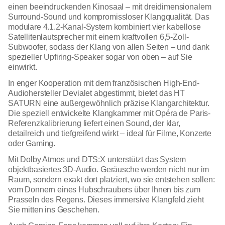
einen beeindruckenden Kinosaal – mit dreidimensionalem
Surround-Sound und kompromissloser Klangqualität. Das
modulare 4.1.2-Kanal-System kombiniert vier kabellose
Satellitenlautsprecher mit einem kraftvollen 6,5-Zoll-
Subwoofer, sodass der Klang von allen Seiten – und dank
spezieller Upfiring-Speaker sogar von oben – auf Sie
einwirkt.
In enger Kooperation mit dem französischen High-End-
Audiohersteller Devialet abgestimmt, bietet das HT
SATURN eine außergewöhnlich präzise Klangarchitektur.
Die speziell entwickelte Klangkammer mit Opéra de Paris-
Referenzkalibrierung liefert einen Sound, der klar,
detailreich und tiefgreifend wirkt – ideal für Filme, Konzerte
oder Gaming.
Mit Dolby Atmos und DTS:X unterstützt das System
objektbasiertes 3D-Audio. Geräusche werden nicht nur im
Raum, sondern exakt dort platziert, wo sie entstehen sollen:
vom Donnern eines Hubschraubers über Ihnen bis zum
Prasseln des Regens. Dieses immersive Klangfeld zieht
Sie mitten ins Geschehen.