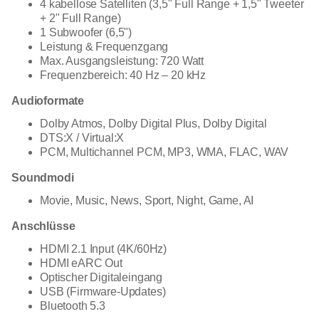
4 kabellose Satelliten (3,5" Full Range + 1,5" Tweeter
+ 2" Full Range)
1 Subwoofer (6,5")
Leistung & Frequenzgang
Max. Ausgangsleistung: 720 Watt
Frequenzbereich: 40 Hz – 20 kHz
Audioformate
Dolby Atmos, Dolby Digital Plus, Dolby Digital
DTS:X / Virtual:X
PCM, Multichannel PCM, MP3, WMA, FLAC, WAV
Soundmodi
Movie, Music, News, Sport, Night, Game, AI
Anschlüsse
HDMI 2.1 Input (4K/60Hz)
HDMI eARC Out
Optischer Digitaleingang
USB (Firmware-Updates)
Bluetooth 5.3