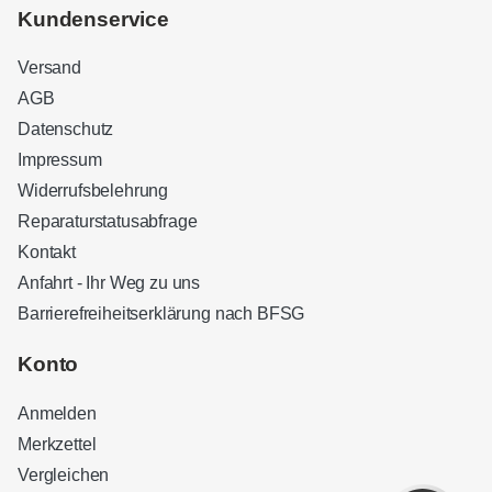
Kundenservice
Versand
AGB
Datenschutz
Impressum
Widerrufsbelehrung
Reparaturstatusabfrage
Kontakt
Anfahrt - Ihr Weg zu uns
Barrierefreiheitserklärung nach BFSG
Kundenbewertungen und Erfahrungen zu
Sound Brothers Berlin
Konto
SEHR GUT
100%
Anmelden
Empfehlungen auf
ProvenExpert.com
4,83 / 5,00
Merkzettel
Vergleichen
32
127