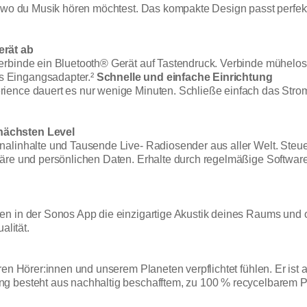
, wo du Musik hören möchtest. Das kompakte Design passt perfekt
erät ab
rbinde ein Bluetooth® Gerät auf Tastendruck. Verbinde mühelos 
s Eingangsadapter.²
Schnelle und einfache Einrichtung
ience dauert es nur wenige Minuten. Schließe einfach das Stro
nächsten Level
nalinhalte und Tausende Live- Radiosender aus aller Welt. Steu
häre und persönlichen Daten. Erhalte durch regelmäßige Softwar
en in der Sonos App die einzigartige Akustik deines Raums und 
alität.
en Hörer:innen und unserem Planeten verpflichtet fühlen. Er ist a
g besteht aus nachhaltig beschafftem, zu 100 % recycelbarem P