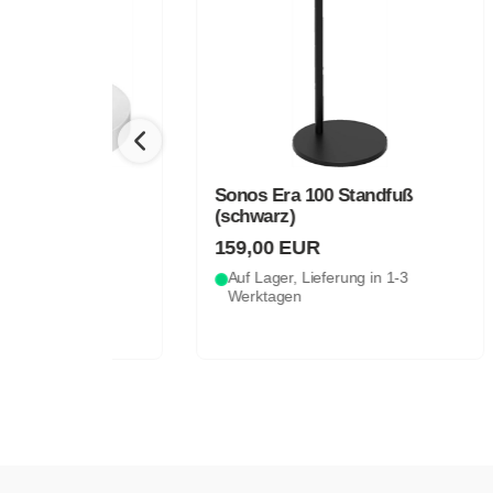
ter
Sonos Era 100 Standfuß
(schwarz)
159,00 EUR
Sono
7
Auf Lager, Lieferung in 1-3
Werktagen
74,
Auf 
Wer