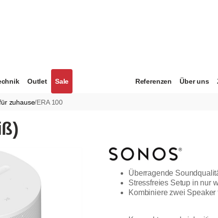
echnik
Outlet
Sale
Referenzen
Über uns
für zuhause
/
ERA 100
ß)
Überragende Soundqualitä
Stressfreies Setup in nur
Kombiniere zwei Speaker 