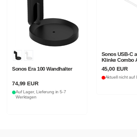
Sonos USB-C auf LAN &
Klinke Combo Adapter (w
45,00 EUR
s Era 100 Wandhalter
Aktuell nicht auf Lager
99 EUR
Lager, Lieferung in 5-7
ktagen