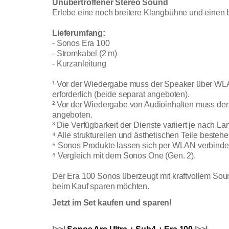
Unübertroffener Stereo Sound
Erlebe eine noch breitere Klangbühne und einen
Lieferumfang:
- Sonos Era 100
- Stromkabel (2 m)
- Kurzanleitung
¹ Vor der Wiedergabe muss der Speaker über WLA
erforderlich (beide separat angeboten).
² Vor der Wiedergabe von Audioinhalten muss de
angeboten.
³ Die Verfügbarkeit der Dienste variiert je nach L
⁴ Alle strukturellen und ästhetischen Teile besteh
⁵ Sonos Produkte lassen sich per WLAN verbinde
⁶ Vergleich mit dem Sonos One (Gen. 2).
Der Era 100 Sonos überzeugt mit kraftvollem Sound
beim Kauf sparen möchten.
Jetzt im Set kaufen und sparen!