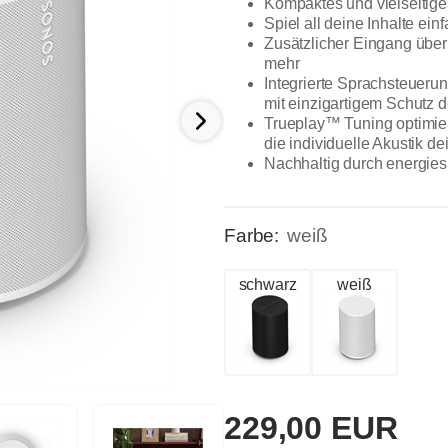
Kompaktes und vielseitige
Spiel all deine Inhalte e
Zusätzlicher Eingang über
mehr
Integrierte Sprachsteuer
mit einzigartigem Schutz d
Trueplay™ Tuning optimier
die individuelle Akustik 
Nachhaltig durch energies
Farbe:
weiß
schwarz
weiß
229,00 EUR