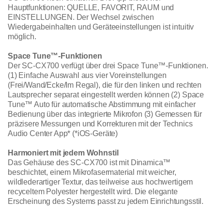
Hauptfunktionen: QUELLE, FAVORIT, RAUM und
EINSTELLUNGEN. Der Wechsel zwischen
Wiedergabeinhalten und Geräteeinstellungen ist intuitiv
möglich.
Space Tune™-Funktionen
Der SC-CX700 verfügt über drei Space Tune™-Funktionen.
(1) Einfache Auswahl aus vier Voreinstellungen
(Frei/Wand/Ecke/Im Regal), die für den linken und rechten
Lautsprecher separat eingestellt werden können (2) Space
Tune™ Auto für automatische Abstimmung mit einfacher
Bedienung über das integrierte Mikrofon (3) Gemessen für
präzisere Messungen und Korrekturen mit der Technics
Audio Center App* (*iOS-Geräte)
Harmoniert mit jedem Wohnstil
Das Gehäuse des SC-CX700 ist mit Dinamica™
beschichtet, einem Mikrofasermaterial mit weicher,
wildlederartiger Textur, das teilweise aus hochwertigem
recyceltem Polyester hergestellt wird. Die elegante
Erscheinung des Systems passt zu jedem Einrichtungsstil.