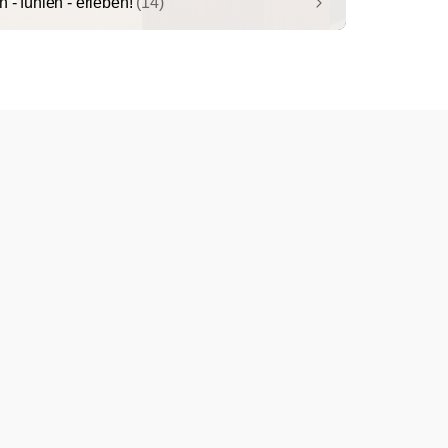
 - fühlen - erleben!
(14)