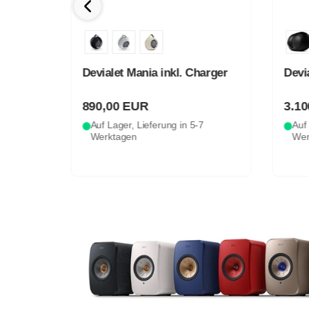
mate
Devialet Mania inkl. Charger
Devi
890,00 EUR
3.1
3
Auf Lager, Lieferung in 5-7
Auf 
Werktagen
Wer