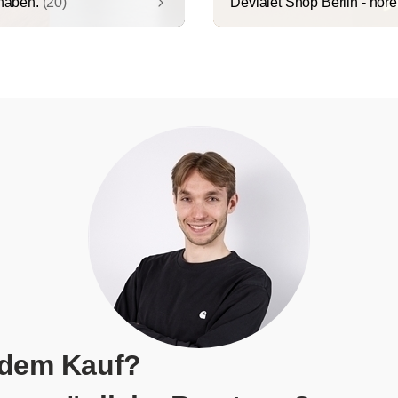
 haben.
(20)
Devialet Shop Berlin - hören
 dem Kauf?