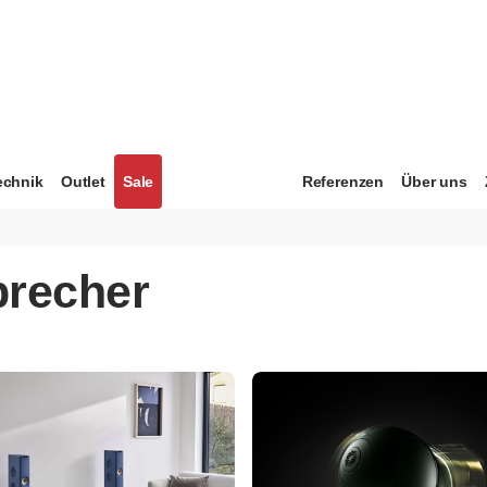
echnik
Outlet
Sale
Referenzen
Über uns
precher