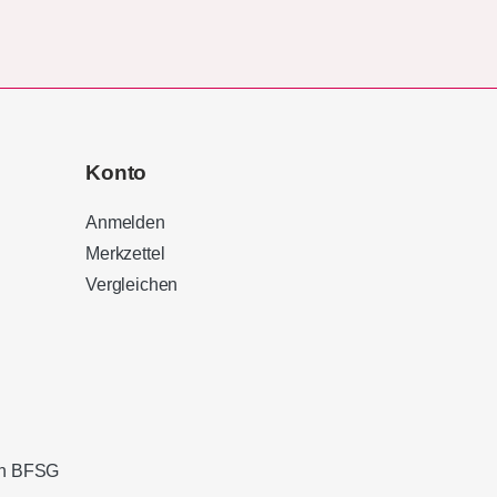
Konto
Anmelden
Merkzettel
Vergleichen
Kundenbewertungen und Erfahrungen zu
Sound Brothers Berlin
100%
SEHR GUT
Empfehlungen auf
ProvenExpert.com
4,83 / 5,00
ach BFSG