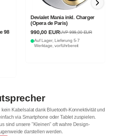
Devialet Mania inkl. Charger
(Opera de Paris)
990,00 EUR
e 98
KEF Co
UVP 999,00 EUR
Auf Lager, Lieferung 5-7
Werktage, vorführbereit
899,0
Auf Lag
Werkt
tsprecher
g, kein Kabelsalat dank Bluetooth-Konnektivität und
einfach via Smartphone oder Tablet zuspielen.
aus sind unsere "Kleinen" oft wahre Design-
Augenweide darstellen werden.