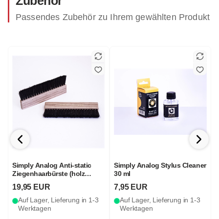
Zubehör
Passendes Zubehör zu Ihrem gewählten Produkt
Simply Analog Anti-static
Simply Analog Stylus Cleaner
P
Ziegenhaarbürste (holz
30 ml
braun)
19,95 EUR
7,95 EUR
Auf Lager, Lieferung in 1-3
Auf Lager, Lieferung in 1-3
Werktagen
Werktagen