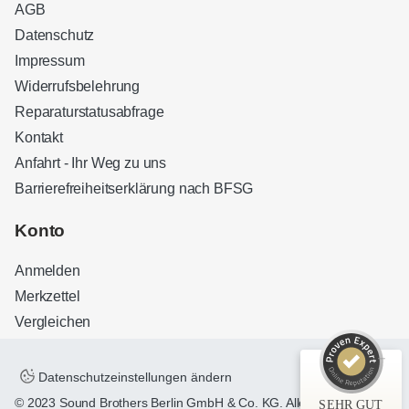
AGB
Datenschutz
Impressum
Widerrufsbelehrung
Reparaturstatusabfrage
Kontakt
Anfahrt - Ihr Weg zu uns
Barrierefreiheitserklärung nach BFSG
Kundenbewertungen und Erfahrungen zu
Sound Brothers Berlin
Konto
SEHR GUT
100%
Anmelden
Empfehlungen auf
ProvenExpert.com
4,83 / 5,00
Merkzettel
Vergleichen
32
127
Bewertungen auf
Bewertungen von 3
ProvenExpert.com
anderen Quellen
Datenschutzeinstellungen ändern
© 2023 Sound Brothers Berlin GmbH & Co. KG. Alle Rechte
SEHR GUT