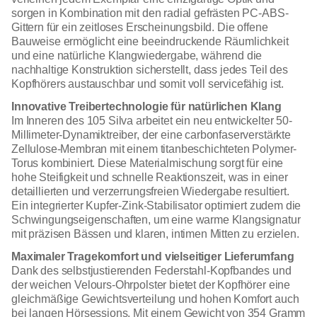
sorgen in Kombination mit den radial gefrästen PC-ABS-
Gittern für ein zeitloses Erscheinungsbild. Die offene
Bauweise ermöglicht eine beeindruckende Räumlichkeit
und eine natürliche Klangwiedergabe, während die
nachhaltige Konstruktion sicherstellt, dass jedes Teil des
Kopfhörers austauschbar und somit voll servicefähig ist.
Innovative Treibertechnologie für natürlichen Klang
Im Inneren des 105 Silva arbeitet ein neu entwickelter 50-
Millimeter-Dynamiktreiber, der eine carbonfaserverstärkte
Zellulose-Membran mit einem titanbeschichteten Polymer-
Torus kombiniert. Diese Materialmischung sorgt für eine
hohe Steifigkeit und schnelle Reaktionszeit, was in einer
detaillierten und verzerrungsfreien Wiedergabe resultiert.
Ein integrierter Kupfer-Zink-Stabilisator optimiert zudem die
Schwingungseigenschaften, um eine warme Klangsignatur
mit präzisen Bässen und klaren, intimen Mitten zu erzielen.
Maximaler Tragekomfort und vielseitiger Lieferumfang
Dank des selbstjustierenden Federstahl-Kopfbandes und
der weichen Velours-Ohrpolster bietet der Kopfhörer eine
gleichmäßige Gewichtsverteilung und hohen Komfort auch
bei langen Hörsessions. Mit einem Gewicht von 354 Gramm