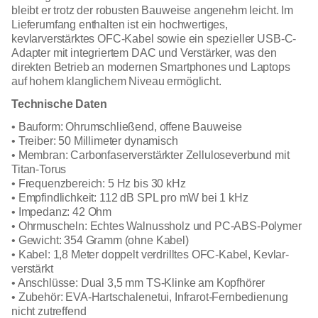
bleibt er trotz der robusten Bauweise angenehm leicht. Im
Lieferumfang enthalten ist ein hochwertiges,
kevlarverstärktes OFC-Kabel sowie ein spezieller USB-C-
Adapter mit integriertem DAC und Verstärker, was den
direkten Betrieb an modernen Smartphones und Laptops
auf hohem klanglichem Niveau ermöglicht.
Technische Daten
• Bauform: Ohrumschließend, offene Bauweise
• Treiber: 50 Millimeter dynamisch
• Membran: Carbonfaserverstärkter Zelluloseverbund mit
Titan-Torus
• Frequenzbereich: 5 Hz bis 30 kHz
• Empfindlichkeit: 112 dB SPL pro mW bei 1 kHz
• Impedanz: 42 Ohm
• Ohrmuscheln: Echtes Walnussholz und PC-ABS-Polymer
• Gewicht: 354 Gramm (ohne Kabel)
• Kabel: 1,8 Meter doppelt verdrilltes OFC-Kabel, Kevlar-
verstärkt
• Anschlüsse: Dual 3,5 mm TS-Klinke am Kopfhörer
• Zubehör: EVA-Hartschalenetui, Infrarot-Fernbedienung
nicht zutreffend