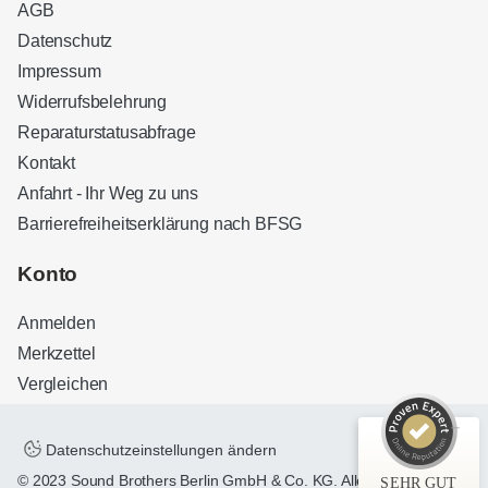
AGB
Datenschutz
Impressum
Widerrufsbelehrung
Reparaturstatusabfrage
Kontakt
Anfahrt - Ihr Weg zu uns
Barrierefreiheitserklärung nach BFSG
Kundenbewertungen und Erfahrungen zu
Sound Brothers Berlin
Konto
SEHR GUT
100%
Anmelden
Empfehlungen auf
ProvenExpert.com
4,83 / 5,00
Merkzettel
Vergleichen
32
127
Bewertungen auf
Bewertungen von 3
ProvenExpert.com
anderen Quellen
Datenschutzeinstellungen ändern
© 2023 Sound Brothers Berlin GmbH & Co. KG. Alle Rechte
SEHR GUT