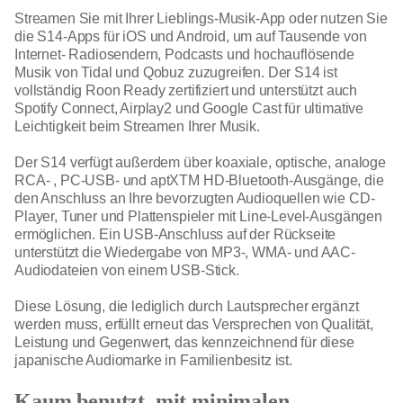
Streamen Sie mit Ihrer Lieblings-Musik-App oder nutzen Sie
die S14-Apps für iOS und Android, um auf Tausende von
Internet- Radiosendern, Podcasts und hochauflösende
Musik von Tidal und Qobuz zuzugreifen. Der S14 ist
vollständig Roon Ready zertifiziert und unterstützt auch
Spotify Connect, Airplay2 und Google Cast für ultimative
Leichtigkeit beim Streamen Ihrer Musik.
Der S14 verfügt außerdem über koaxiale, optische, analoge
RCA- , PC-USB- und aptXTM HD-Bluetooth-Ausgänge, die
den Anschluss an Ihre bevorzugten Audioquellen wie CD-
Player, Tuner und Plattenspieler mit Line-Level-Ausgängen
ermöglichen. Ein USB-Anschluss auf der Rückseite
unterstützt die Wiedergabe von MP3-, WMA- und AAC-
Audiodateien von einem USB-Stick.
Diese Lösung, die lediglich durch Lautsprecher ergänzt
werden muss, erfüllt erneut das Versprechen von Qualität,
Leistung und Gegenwert, das kennzeichnend für diese
japanische Audiomarke in Familienbesitz ist.
Kaum benutzt, mit minimalen