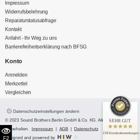
Impressum
Widerrufsbelehrung
Reparaturstatusabfrage
Kontakt
Anfahrt - Ihr Weg zu uns
Barrierefreiheitserklärung nach BFSG
Kundenbewertungen und Erfahrungen zu
Sound Brothers Berlin
Konto
SEHR GUT
100%
Anmelden
Empfehlungen auf
ProvenExpert.com
4,83 / 5,00
Merkzettel
Vergleichen
32
127
Bewertungen auf
Bewertungen von 3
ProvenExpert.com
anderen Quellen
Datenschutzeinstellungen ändern
© 2023 Sound Brothers Berlin GmbH & Co. KG. Alle Rechte
SEHR GUT
Blick aufs ProvenExpert-Profil werfen
vorbehalten.
Impressum
|
AGB
|
Datenschutz
159 Kundenbewertungen
designed and powered by
F2