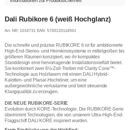
Informationen zur Produktsicherheit
Dali Rubikore 6 (weiß Hochglanz)
1014731
EAN: 5703120114941
Die schnelle und präzise RUBIKORE 6 ist für ambitionierte
High-End-Stereo- und Heimkinosysteme in mittelgroßen bis
größeren Räumen konzipiert, wo ihr kompaktes
Standdesign eine hervorragende Installationsvielfalt bietet.
Sie kombiniert zwei 6½-Zoll-Treiber mit Clarity Cone™-
Technologie aus Holzfasern mit einem DALI Hybrid-
Kalotten- und Planar-Hochtöner, um eine
außergewöhnliche verlustarme und breit streuende
Klangqualität zu erzeugen.
DIE NEUE RUBIKORE-SERIE
Evolution durch KORE-Technologie. Die RUBIKORE-Serie
übernimmt Technologien, die von unserem Ultra-High-End-
Flaggschiff DALI KORE inspiriert wurden.
Erste Eindrücke von der HighEnd: