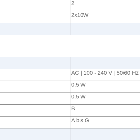
2
2x10W
AC | 100 - 240 V | 50/60 Hz
0.5 W
0.5 W
B
A bis G