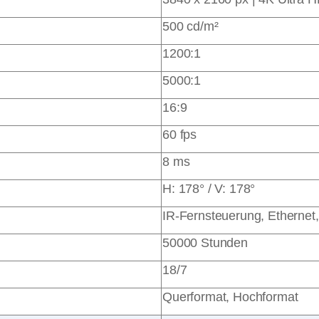
500 cd/m²
1200:1
5000:1
16:9
60 fps
8 ms
H: 178° / V: 178°
IR-Fernsteuerung, Etherne
50000 Stunden
18/7
Querformat, Hochformat