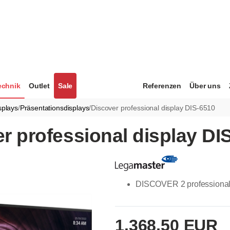
echnik
Outlet
Sale
Referenzen
Über uns
splays
/
Präsentationsdisplays
/
Discover professional display DIS-6510
r professional display DI
DISCOVER 2 professional
1.368,50 EUR