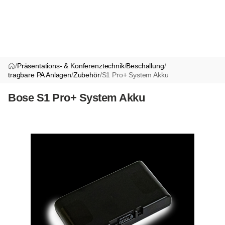
/
Präsentations- & Konferenztechnik
/
Beschallung
/
tragbare PA Anlagen
/
Zubehör
/
S1 Pro+ System Akku
Bose S1 Pro+ System Akku