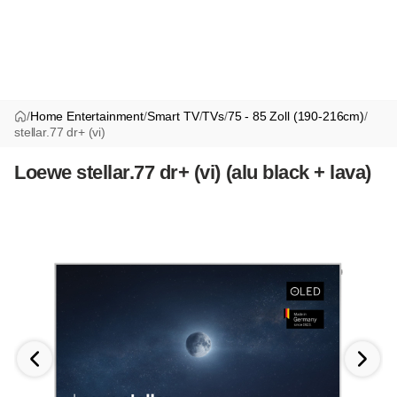
/
Home Entertainment
/
Smart TV
/
TVs
/
75 - 85 Zoll (190-216cm)
/
stellar.77 dr+ (vi)
Loewe stellar.77 dr+ (vi) (alu black + lava)