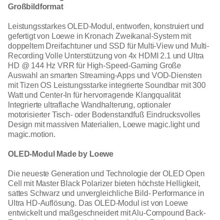
Großbildformat
Leistungsstarkes OLED-Modul, entworfen, konstruiert und
gefertigt von Loewe in Kronach Zweikanal-System mit
doppeltem Dreifachtuner und SSD für Multi-View und Multi-
Recording Volle Unterstützung von 4x HDMI 2.1 und Ultra
HD @ 144 Hz VRR für High-Speed-Gaming Große
Auswahl an smarten Streaming-Apps und VOD-Diensten
mit Tizen OS Leistungsstarke integrierte Soundbar mit 300
Watt und Center-In für hervorragende Klangqualität
Integrierte ultraflache Wandhalterung, optionaler
motorisierter Tisch- oder Bodenstandfuß Eindrucksvolles
Design mit massiven Materialien, Loewe magic.light und
magic.motion.
OLED-Modul Made by Loewe
Die neueste Generation und Technologie der OLED Open
Cell mit Master Black Polarizer bieten höchste Helligkeit,
sattes Schwarz und unvergleichliche Bild- Performance in
Ultra HD-Auflösung. Das OLED-Modul ist von Loewe
entwickelt und maßgeschneidert mit Alu-Compound Back-