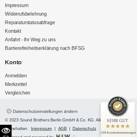
Impressum
Widerrufsbelehrung
Reparaturstatusabfrage
Kontakt
Anfahrt - Ihr Weg zu uns
Barrierefreiheitserklärung nach BFSG
Kundenbewertungen und Erfahrungen zu
Sound Brothers Berlin
Konto
SEHR GUT
100%
Anmelden
Empfehlungen auf
ProvenExpert.com
4,83 / 5,00
Merkzettel
Vergleichen
32
127
Bewertungen auf
Bewertungen von 3
ProvenExpert.com
anderen Quellen
Datenschutzeinstellungen ändern
© 2023 Sound Brothers Berlin GmbH & Co. KG. Alle Rechte
SEHR GUT
Blick aufs ProvenExpert-Profil werfen
vorbehalten.
Impressum
|
AGB
|
Datenschutz
159 Kundenbewertungen