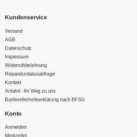
Kundenservice
Versand
AGB
Datenschutz
Impressum
Widerrufsbelehrung
Reparaturstatusabfrage
Kontakt
Anfahrt - Ihr Weg zu uns
Barrierefreiheitserklärung nach BFSG
Kundenbewertungen und Erfahrungen zu
Sound Brothers Berlin
Konto
SEHR GUT
100%
Anmelden
Empfehlungen auf
ProvenExpert.com
4,83 / 5,00
Merkzettel