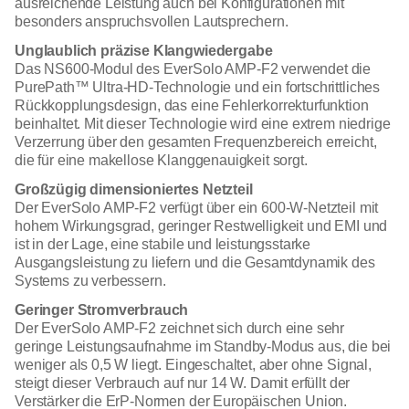
ausreichende Leistung auch bei Konfigurationen mit
besonders anspruchsvollen Lautsprechern.
Unglaublich präzise Klangwiedergabe
Das NS600-Modul des EverSolo AMP-F2 verwendet die
PurePath™ Ultra-HD-Technologie und ein fortschrittliches
Rückkopplungsdesign, das eine Fehlerkorrekturfunktion
beinhaltet. Mit dieser Technologie wird eine extrem niedrige
Verzerrung über den gesamten Frequenzbereich erreicht,
die für eine makellose Klanggenauigkeit sorgt.
Großzügig dimensioniertes Netzteil
Der EverSolo AMP-F2 verfügt über ein 600-W-Netzteil mit
hohem Wirkungsgrad, geringer Restwelligkeit und EMI und
ist in der Lage, eine stabile und leistungsstarke
Ausgangsleistung zu liefern und die Gesamtdynamik des
Systems zu verbessern.
Geringer Stromverbrauch
Der EverSolo AMP-F2 zeichnet sich durch eine sehr
geringe Leistungsaufnahme im Standby-Modus aus, die bei
weniger als 0,5 W liegt. Eingeschaltet, aber ohne Signal,
steigt dieser Verbrauch auf nur 14 W. Damit erfüllt der
Verstärker die ErP-Normen der Europäischen Union.