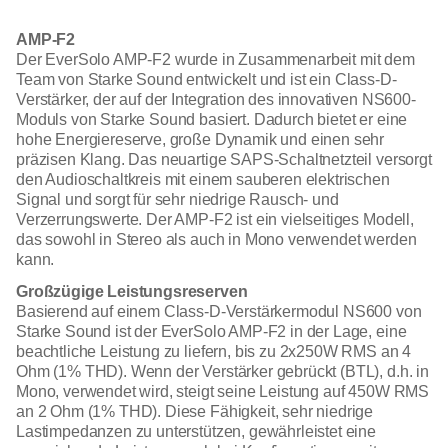
AMP-F2
Der EverSolo AMP-F2 wurde in Zusammenarbeit mit dem
Team von Starke Sound entwickelt und ist ein Class-D-
Verstärker, der auf der Integration des innovativen NS600-
Moduls von Starke Sound basiert. Dadurch bietet er eine
hohe Energiereserve, große Dynamik und einen sehr
präzisen Klang. Das neuartige SAPS-Schaltnetzteil versorgt
den Audioschaltkreis mit einem sauberen elektrischen
Signal und sorgt für sehr niedrige Rausch- und
Verzerrungswerte. Der AMP-F2 ist ein vielseitiges Modell,
das sowohl in Stereo als auch in Mono verwendet werden
kann.
Großzügige Leistungsreserven
Basierend auf einem Class-D-Verstärkermodul NS600 von
Starke Sound ist der EverSolo AMP-F2 in der Lage, eine
beachtliche Leistung zu liefern, bis zu 2x250W RMS an 4
Ohm (1% THD). Wenn der Verstärker gebrückt (BTL), d.h. in
Mono, verwendet wird, steigt seine Leistung auf 450W RMS
an 2 Ohm (1% THD). Diese Fähigkeit, sehr niedrige
Lastimpedanzen zu unterstützen, gewährleistet eine