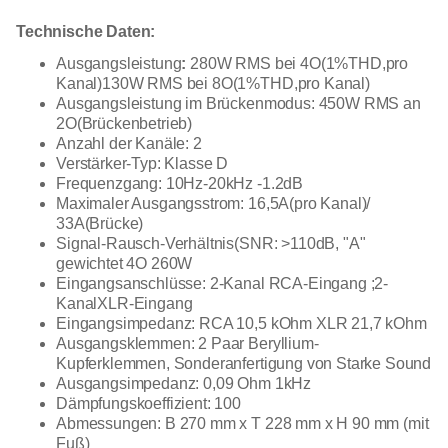
Technische Daten:
Ausgangsleistung
:
280W RMS bei 4O(1%THD,pro
Kanal)130W RMS bei 8O(1%THD,pro Kanal)
Ausgangsleistung im Brückenmodus: 450W RMS an
2O(Brückenbetrieb)
Anzahl der Kanäle:
2
Verstärker-Typ:
Klasse D
Frequenzgang: 10Hz-20kHz -1.2dB
Maximaler Ausgangsstrom: 16,5A(pro Kanal)/
33A(Brücke)
Signal-Rausch-Verhältnis(SNR: >110dB, "A"
gewichtet 4O 260W
Eingangsanschlüsse: 2-Kanal RCA-Eingang ;2-
KanalXLR-Eingang
Eingangsimpedanz: RCA 10,5 kOhm XLR 21,7 kOhm
Ausgangsklemmen: 2 Paar Beryllium-
Kupferklemmen, Sonderanfertigung von Starke Sound
Ausgangsimpedanz: 0,09 Ohm 1kHz
Dämpfungskoeffizient: 100
Abmessungen: B 270 mm x T 228 mm x H 90 mm (mit
Fuß)