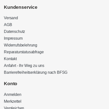
Kundenservice
Versand
AGB
Datenschutz
Impressum
Widerrufsbelehrung
Reparaturstatusabfrage
Kontakt
Anfahrt - Ihr Weg zu uns
Barrierefreiheitserklärung nach BFSG
Kundenbewertungen und Erfahrungen zu
Sound Brothers Berlin
Konto
SEHR GUT
100%
Anmelden
Empfehlungen auf
ProvenExpert.com
4,83 / 5,00
Merkzettel
Vergleichen