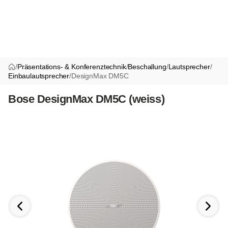
/
Präsentations- & Konferenztechnik
/
Beschallung
/
Lautsprecher
/
Einbaulautsprecher
/
DesignMax DM5C
Bose DesignMax DM5C (weiss)