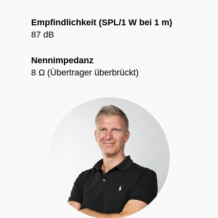
Empfindlichkeit (SPL/1 W bei 1 m)
87 dB
Nennimpedanz
8 Ω (Übertrager überbrückt)