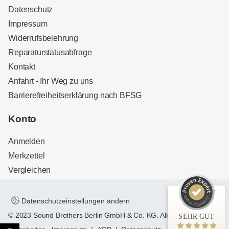
Datenschutz
Impressum
Widerrufsbelehrung
Reparaturstatusabfrage
Kontakt
Anfahrt - Ihr Weg zu uns
Barrierefreiheitserklärung nach BFSG
Kundenbewertungen und Erfahrungen zu
Sound Brothers Berlin
Konto
SEHR GUT
100%
Anmelden
Empfehlungen auf
ProvenExpert.com
4,83 / 5,00
Merkzettel
Vergleichen
32
127
Bewertungen auf
Bewertungen von 3
ProvenExpert.com
anderen Quellen
Datenschutzeinstellungen ändern
© 2023 Sound Brothers Berlin GmbH & Co. KG. Alle Rechte
SEHR GUT
Blick aufs ProvenExpert-Profil werfen