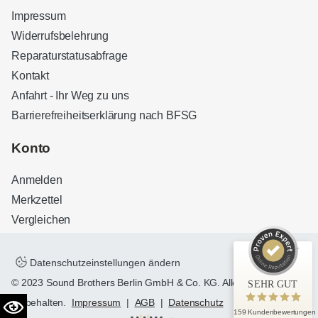
Impressum
Widerrufsbelehrung
Reparaturstatusabfrage
Kontakt
Anfahrt - Ihr Weg zu uns
Barrierefreiheitserklärung nach BFSG
Kundenbewertungen und Erfahrungen zu
Sound Brothers Berlin
Konto
SEHR GUT
100%
Anmelden
Empfehlungen auf
ProvenExpert.com
4,83 / 5,00
Merkzettel
Vergleichen
32
127
Bewertungen auf
Bewertungen von 3
ProvenExpert.com
anderen Quellen
Datenschutzeinstellungen ändern
© 2023 Sound Brothers Berlin GmbH & Co. KG. Alle Rechte
SEHR GUT
Blick aufs ProvenExpert-Profil werfen
vorbehalten.
Impressum
|
AGB
|
Datenschutz
159 Kundenbewertungen