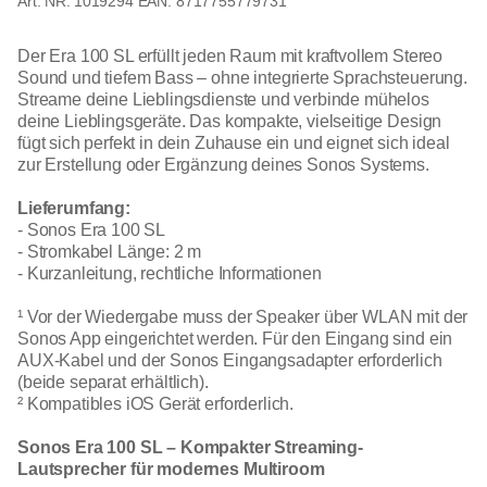
1019294
EAN: 8717755779731
Der Era 100 SL erfüllt jeden Raum mit kraftvollem Stereo
Sound und tiefem Bass – ohne integrierte Sprachsteuerung.
Streame deine Lieblingsdienste und verbinde mühelos
deine Lieblingsgeräte. Das kompakte, vielseitige Design
fügt sich perfekt in dein Zuhause ein und eignet sich ideal
zur Erstellung oder Ergänzung deines Sonos Systems.
Lieferumfang:
- Sonos Era 100 SL
- Stromkabel Länge: 2 m
- Kurzanleitung, rechtliche Informationen
¹ Vor der Wiedergabe muss der Speaker über WLAN mit der
Sonos App eingerichtet werden. Für den Eingang sind ein
AUX-Kabel und der Sonos Eingangsadapter erforderlich
(beide separat erhältlich).
² Kompatibles iOS Gerät erforderlich.
Sonos Era 100 SL – Kompakter Streaming-
Lautsprecher für modernes Multiroom