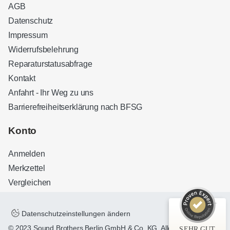
AGB
Datenschutz
Impressum
Widerrufsbelehrung
Reparaturstatusabfrage
Kontakt
Anfahrt - Ihr Weg zu uns
Barrierefreiheitserklärung nach BFSG
Kundenbewertungen und Erfahrungen zu
Sound Brothers Berlin
Konto
SEHR GUT
100%
Anmelden
Empfehlungen auf
ProvenExpert.com
4,83 / 5,00
Merkzettel
Vergleichen
32
127
Bewertungen auf
Bewertungen von 3
ProvenExpert.com
anderen Quellen
Datenschutzeinstellungen ändern
© 2023 Sound Brothers Berlin GmbH & Co. KG. Alle Rechte
SEHR GUT