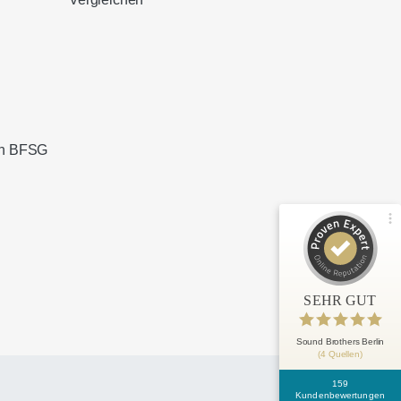
Kundenbewertungen und Erfahrungen zu
Sound Brothers Berlin
100%
SEHR GUT
Empfehlungen auf
ProvenExpert.com
4,83 / 5,00
ach BFSG
127
32
Bewertungen von 3
Bewertungen auf
anderen Quellen
ProvenExpert.com
Blick aufs ProvenExpert-Profil werfen
SEHR GUT
Anonym
5
Erstklassige Beratung einer alten Frau
Sound Brothers Berlin
(4 Quellen)
bei einem Kaffee durch Herrn Zimbardo!
Vorab avisierte, pünktliche L...
159
Kundenbewertungen