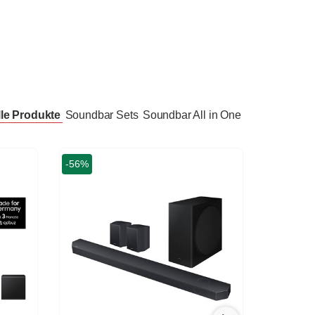
lle Produkte
Soundbar Sets
Soundbar All in One
-25%