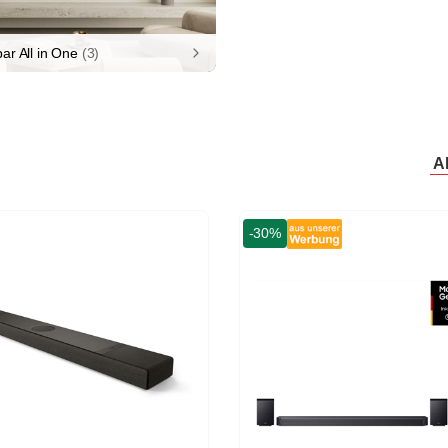
ar All in One
(3)
A
-56%