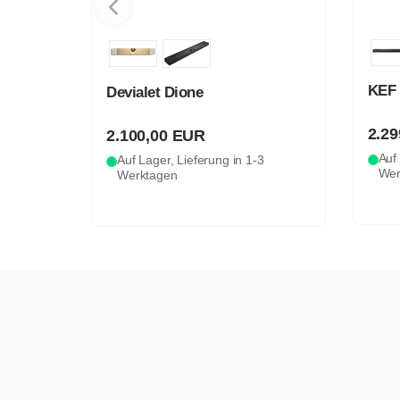
Sam
KEF XIO SLATE
799
Auf 
2.299,00 EUR
Wer
Auf Lager, Lieferung in 1-3
3
Werktagen