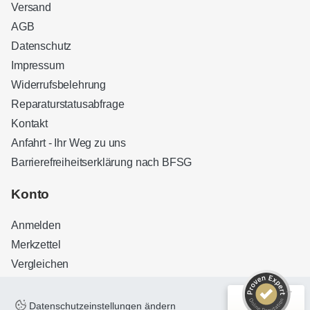
Versand
AGB
Datenschutz
Impressum
Widerrufsbelehrung
Reparaturstatusabfrage
Kontakt
Anfahrt - Ihr Weg zu uns
Barrierefreiheitserklärung nach BFSG
Kundenbewertungen und Erfahrungen zu
Sound Brothers Berlin
Konto
SEHR GUT
100%
Anmelden
Empfehlungen auf
ProvenExpert.com
4,83 / 5,00
Merkzettel
Vergleichen
32
127
Bewertungen auf
Bewertungen von 3
ProvenExpert.com
anderen Quellen
Datenschutzeinstellungen ändern