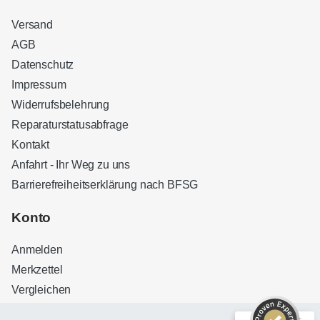
Versand
AGB
Datenschutz
Impressum
Widerrufsbelehrung
Reparaturstatusabfrage
Kontakt
Anfahrt - Ihr Weg zu uns
Barrierefreiheitserklärung nach BFSG
Kundenbewertungen und Erfahrungen zu
Sound Brothers Berlin
Konto
SEHR GUT
100%
Anmelden
Empfehlungen auf
ProvenExpert.com
4,83 / 5,00
Merkzettel
Vergleichen
32
127
Bewertungen auf
Bewertungen von 3