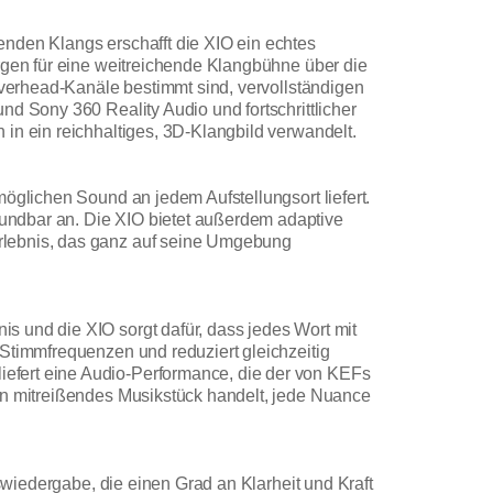
enden Klangs erschafft die XIO ein echtes
orgen für eine weitreichende Klangbühne über die
 Overhead-Kanäle bestimmt sind, vervollständigen
nd Sony 360 Reality Audio und fortschrittlicher
in ein reichhaltiges, 3D-Klangbild verwandelt.
öglichen Sound an jedem Aufstellungsort liefert.
undbar an. Die XIO bietet außerdem adaptive
Erlebnis, das ganz auf seine Umgebung
s und die XIO sorgt dafür, dass jedes Wort mit
 Stimmfrequenzen und reduziert gleichzeitig
efert eine Audio-Performance, die der von KEFs
ein mitreißendes Musikstück handelt, jede Nuance
sswiedergabe, die einen Grad an Klarheit und Kraft