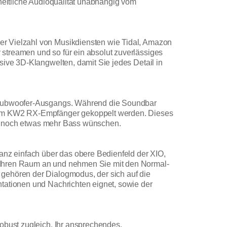
nheitliche Audioqualität unabhängig vom
er Vielzahl von Musikdiensten wie Tidal, Amazon
streamen und so für ein absolut zuverlässiges
sive 3D-Klangwelten, damit Sie jedes Detail in
CA-Subwoofer-Ausgangs. Während die Soundbar
t dem KW2 RX-Empfänger gekoppelt werden. Dieses
ich noch etwas mehr Bass wünschen.
ganz einfach über das obere Bedienfeld der XIO,
d Ihren Raum an und nehmen Sie mit den Normal-
 gehören der Dialogmodus, der sich auf die
ntationen und Nachrichten eignet, sowie der
obust zugleich. Ihr ansprechendes,