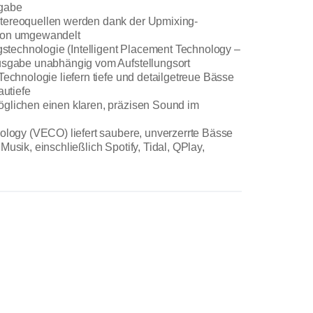
gabe
tereoquellen werden dank der Upmixing-
ton umgewandelt
ngstechnologie (Intelligent Placement Technology –
usgabe unabhängig vom Aufstellungsort
Technologie liefern tiefe und detailgetreue Bässe
autiefe
glichen einen klaren, präzisen Sound im
nology (VECO) liefert saubere, unverzerrte Bässe
usik, einschließlich Spotify, Tidal, QPlay,