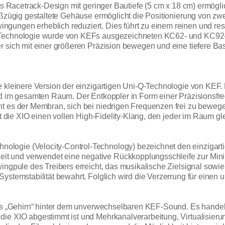
as Racetrack-Design mit geringer Bautiefe (5 cm x 18 cm) ermöglich
roßzügig gestaltete Gehäuse ermöglicht die Positionierung von z
gungen erheblich reduziert. Dies führt zu einem reinen und re
ex-Technologie wurde von KEFs ausgezeichneten KC62- und KC
er sich mit einer größeren Präzision bewegen und eine tiefere 
e kleinere Version der einzigartigen Uni-Q-Technologie von KEF
und im gesamten Raum. Der Entkoppler in Form einer Präzisionsfr
t es der Membran, sich bei niedrigen Frequenzen frei zu bewegen
ert die XIO einen vollen High-Fidelity-Klang, den jeder im Raum
logie (Velocity-Control-Technology) bezeichnet den einzigarti
t und verwendet eine negative Rückkopplungsschleife zur Min
ingpule des Treibers erreicht, das musikalische Zielsignal sowi
ystemstabilität bewahrt. Folglich wird die Verzerrung für einen u
das „Gehirn“ hinter dem unverwechselbaren KEF-Sound. Es handel
ie XIO abgestimmt ist und Mehrkanalverarbeitung, Virtualisierun