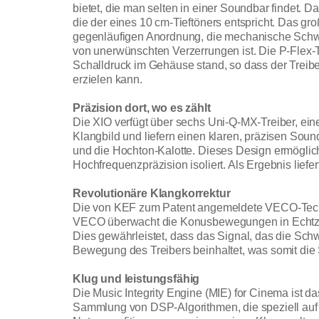
bietet, die man selten in einer Soundbar findet. D
die der eines 10 cm-Tieftöners entspricht. Das g
gegenläufigen Anordnung, die mechanische Schwin
von unerwünschten Verzerrungen ist. Die P-Fl
Schalldruck im Gehäuse stand, so dass der Treib
erzielen kann.
Präzision dort, wo es zählt
Die XIO verfügt über sechs Uni-Q-MX-Treiber, ein
Klangbild und liefern einen klaren, präzisen So
und die Hochton-Kalotte. Dieses Design ermöglich
Hochfrequenzpräzision isoliert. Als Ergebnis lief
Revolutionäre Klangkorrektur
Die von KEF zum Patent angemeldete VECO-Techno
VECO überwacht die Konusbewegungen in Echtzei
Dies gewährleistet, dass das Signal, das die Schw
Bewegung des Treibers beinhaltet, was somit die S
Klug und leistungsfähig
Die Music Integrity Engine (MIE) for Cinema ist 
Sammlung von DSP-Algorithmen, die speziell auf d