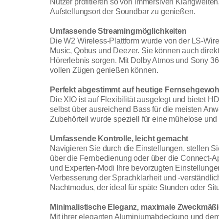
Nutzer profitieren so von immersiven Klangwelten,
Aufstellungsort der Soundbar zu genießen.
Umfassende Streamingmöglichkeiten
Die W2 Wireless-Plattform wurde von der LS-Wire
Music, Qobus und Deezer. Sie können auch direkt 
Hörerlebnis sorgen. Mit Dolby Atmos und Sony 360 
vollen Zügen genießen können.
Perfekt abgestimmt auf heutige Fernsehgewo
Die XIO ist auf Flexibilität ausgelegt und biet
selbst über ausreichend Bass für die meisten A
Zubehörteil wurde speziell für eine mühelose und 
Umfassende Kontrolle, leicht gemacht
Navigieren Sie durch die Einstellungen, stellen 
über die Fernbedienung oder über die Connect-A
und Experten-Modi Ihre bevorzugten Einstellunge
Verbesserung der Sprachklarheit und -verständlic
Nachtmodus, der ideal für späte Stunden oder Situ
Minimalistische Eleganz, maximale Zweckmäßi
Mit ihrer eleganten Aluminiumabdeckung und dem s