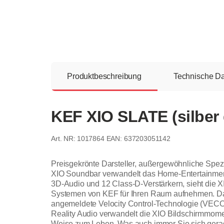
Produktbeschreibung
Technische D
KEF XIO SLATE (silber 
1017864
EAN: 637203051142
Preisgekrönte Darsteller, außergewöhnliche Spezia
XIO Soundbar verwandelt das Home-Entertainment i
3D-Audio und 12 Class-D-Verstärkern, sieht die XI
Systemen von KEF für Ihren Raum aufnehmen. Dan
angemeldete Velocity Control-Technologie (VECO)
Reality Audio verwandelt die XIO Bildschirmmome
Weise zum Leben. Was auch immer Sie sich gera