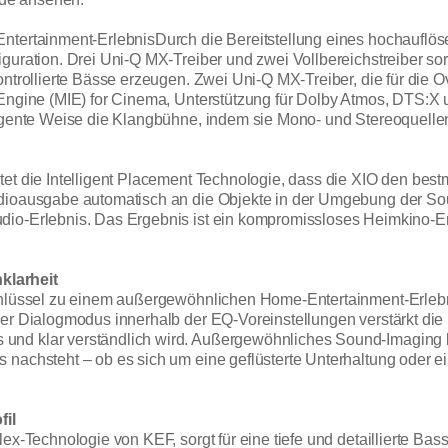
ntertainment-ErlebnisDurch die Bereitstellung eines hochauflös
iguration. Drei Uni-Q MX-Treiber und zwei Vollbereichstreiber s
ontrollierte Bässe erzeugen. Zwei Uni-Q MX-Treiber, die für die
Engine (MIE) for Cinema, Unterstützung für Dolby Atmos, DTS:X u
ligente Weise die Klangbühne, indem sie Mono- und Stereoquellen 
et die Intelligent Placement Technologie, dass die XIO den bestm
udioausgabe automatisch an die Objekte in der Umgebung der So
dio-Erlebnis. Das Ergebnis ist ein kompromissloses Heimkino-
klarheit
chlüssel zu einem außergewöhnlichen Home-Entertainment-Erlebni
ler Dialogmodus innerhalb der EQ-Voreinstellungen verstärkt die
nd klar verständlich wird. Außergewöhnliches Sound-Imaging li
 nachsteht – ob es sich um eine geflüsterte Unterhaltung oder 
fil
ex-Technologie von KEF, sorgt für eine tiefe und detaillierte Ba