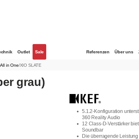
echnik
Outlet
Sale
Referenzen
Über uns
All in One
/
XIO SLATE
er grau)
5.1.2-Konfiguration unter
360 Reality Audio
12 Class-D-Verstärker bie
Soundbar
Die überragende Leistung i