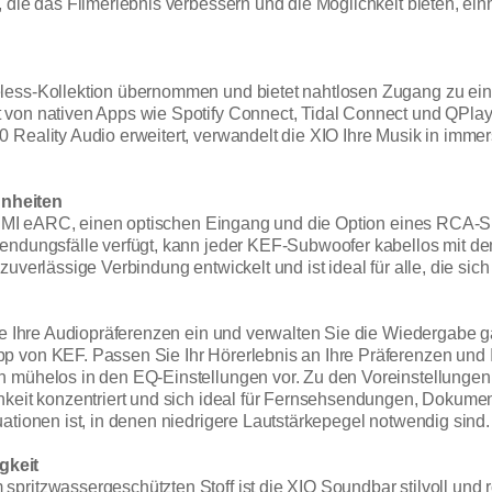
 die das Filmerlebnis verbessern und die Möglichkeit bieten, ei
less-Kollektion übernommen und bietet nahtlosen Zugang zu ein
von nativen Apps wie Spotify Connect, Tidal Connect und QPlay 
Reality Audio erweitert, verwandelt die XIO Ihre Musik in immer
hnheiten
et HDMI eARC, einen optischen Eingang und die Option eines R
nwendungsfälle verfügt, kann jeder KEF-Subwoofer kabellos mi
zuverlässige Verbindung entwickelt und ist ideal für alle, die s
Sie Ihre Audiopräferenzen ein und verwalten Sie die Wiedergabe 
pp von KEF. Passen Sie Ihr Hörerlebnis an Ihre Präferenzen un
n mühelos in den EQ-Einstellungen vor. Zu den Voreinstellungen
hkeit konzentriert und sich ideal für Fernsehsendungen, Dokume
ationen ist, in denen niedrigere Lautstärkepegel notwendig sind.
gkeit
pritzwassergeschützten Stoff ist die XIO Soundbar stilvoll und r