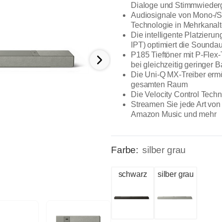
Dialoge und Stimmwieder
Audiosignale von Mono-/S
Technologie in Mehrkanal
Die intelligente Platzieru
IPT) optimiert die Sounda
P185 Tieftöner mit P-Flex-
bei gleichzeitig geringer B
Die Uni-Q MX-Treiber ermö
gesamten Raum
Die Velocity Control Tech
Streamen Sie jede Art von M
Amazon Music und mehr
Farbe:
silber grau
schwarz
silber grau