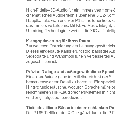
High-Fidelity-3D-Audio für ein immersives Home-E
cinematisches Audioerlebnis über eine 5.1.2-Konf
Hauptkanäle, während vier P185 Tieftöner tiefe, k
das immersive Erlebnis. Mit KEFs Music Integrity 
Upmixing-Technologie erweitert die XIO auf intel
Klangoptimierung für Ihren Raum
Zur weiteren Optimierung der Leistung gewährleist
Dieses eingebaute Kalibrierungstool passt die A
Sideboard- und Wandmodi für ein verbessertes Au
zugeschnitten ist.
Präzise Dialoge und außergewöhnliche Sprach
Eine klare Wiedergabe im Mittelbereich ist der S
bemerkenswertem Detail zu hören ist. Ein speziel
Hintergrundgeräusche, wodurch Sprache mühelos u
renommierten HiFi-Lautsprechersystemen in nichts
wird originalgetreu reproduziert.
Tiefe, detaillierte Bässe in einem schlanken Pro
Der P185 Tieftöner der XIO, ergänzt durch die P-Fl