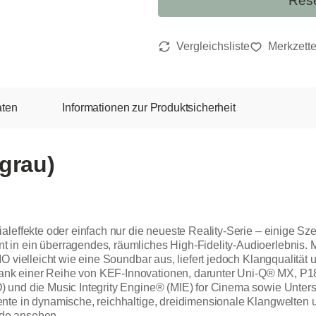
Rese
aten
Informationen zur Produktsicherheit
grau)
leffekte oder einfach nur die neueste Reality-Serie – einige Sze
n ein überragendes, räumliches High-Fidelity-Audioerlebnis. Mit
O vielleicht wie eine Soundbar aus, liefert jedoch Klangqualität 
k einer Reihe von KEF-Innovationen, darunter Uni-Q® MX, P185 
 und die Music Integrity Engine® (MIE) for Cinema sowie Unter
nte in dynamische, reichhaltige, dreidimensionale Klangwelten 
de ansehen.