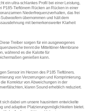
t ein ultra-schlankes Profil bei einer Leistung,
wei P185-Tieftönern Rücken an Rücken in einer
sonanzarmen Niederfrequenzverhalten, das frei
92-Subwoofern übernommen und hält dem
Bassausdehnung mit bemerkenswerter Klarheit
. Diese Treiber sorgen für ein ausgewogenes
equenzweiche trennt die Mitteltöner-Membrane
, während es die Kalotte für
 gleichermaßen genießen kann.
gen Sensor im Herzen des P185 Tieftöners.
imierung von Verzerrungen und Komprimierung.
e die Korrektur von Abweichungen in der
nverfälschten, klaren Sound erheblich reduziert.
t sich dabei um unsere hausintern entwickelte
g und adaptive Platzierungsmöglichkeiten bietet.