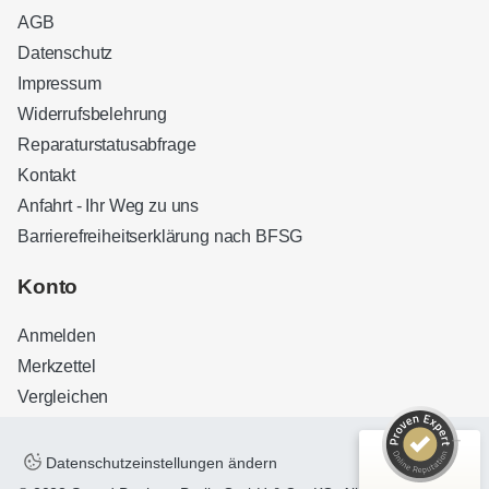
AGB
Datenschutz
Impressum
Widerrufsbelehrung
Reparaturstatusabfrage
Kontakt
Anfahrt - Ihr Weg zu uns
Barrierefreiheitserklärung nach BFSG
Kundenbewertungen und Erfahrungen zu
Sound Brothers Berlin
Konto
SEHR GUT
100%
Anmelden
Empfehlungen auf
ProvenExpert.com
4,83 / 5,00
Merkzettel
Vergleichen
32
127
Bewertungen auf
Bewertungen von 3
ProvenExpert.com
anderen Quellen
Datenschutzeinstellungen ändern