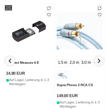
1,5 m
2,0 m
3,0 m
+ 1
h
Pro-Ject Measure it E
24,90 EUR
S
Auf Lager, Lieferung in 1-3
Werktagen
Supra Phono 2 RCA CS
149,00 EUR
Auf Lager, Lieferung in 1-3
Werktagen