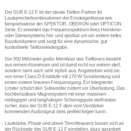
Der SUB E-12 F ist der ideale Tiefton-Partner für
Lautsprecherkombinationen der Einsteigerklasse wie
beispielsweise der SPEKTOR, OBERON oder OPTICON
Serie. Er erweitert das Frequenzspektrum Ihres Heimkino-
oder Stereosystems hör- und spürbar um ein extrem tiefes
Bassfundament und sorgt für eine dynamische, gut
kontrollierte Tieftonwiedergabe.
Die 300 Millimeter große Membran des Tieftöners besteht
aus reinem Aluminium und ist damit nicht nur extrem steif,
sondern sieht auch sehr stylish aus. Angetrieben wird sie
von einer Class D-Endstufe mit 170 W Sinusleistung und
einem extrem linearen Frequenzgang. Ein integrierter
Limiter schützt den Subwoofer zudem vor Überlastung. Das
hochbelastbare Magnetsystem mit einer massiven
vierlagigen und langhubigen Schwingspule stellt dabei
sicher, dass der SUB E-12 F dem vom Verstärker
kommenden Audiosignal stets perfekt folgen kann.
Lautstärke, Phase und obere Trennfrequenz lassen sich an
der Rückseite des SUB E-12 F einstellen, dazu garantiert