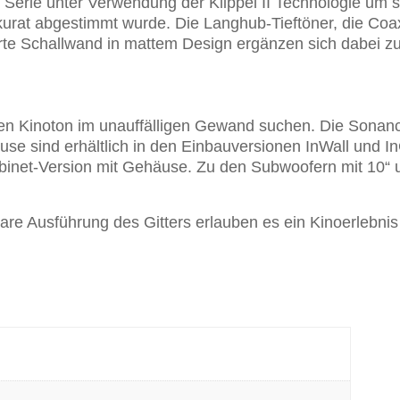
erie unter Verwendung der Klippel II Technologie um sic
at abgestimmt wurde. Die Langhub-Tieftöner, die Coaxi
erte Schallwand in mattem Design ergänzen sich dabei z
sten Kinoton im unauffälligen Gewand suchen. Die Sonanc
se sind erhältlich in den Einbauversionen InWall und I
abinet-Version mit Gehäuse. Zu den Subwoofern mit 10“ 
re Ausführung des Gitters erlauben es ein Kinoerlebnis 