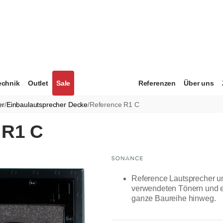
echnik
Outlet
Sale
Referenzen
Über uns
er
/
Einbaulautsprecher Decke
/
Reference R1 C
 R1 C
Reference Lautsprecher u
verwendeten Tönern und e
ganze Baureihe hinweg.