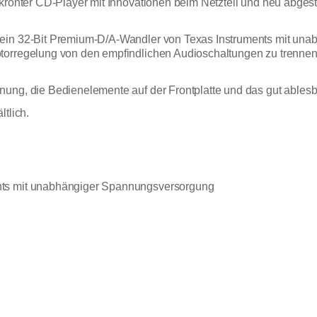
ekrönter CD-Player mit Innovationen beim Netzteil und neu abges
 ein 32-Bit Premium-D/A-Wandler von Texas Instruments mit un
otorregelung von den empfindlichen Audioschaltungen zu trenn
nung, die Bedienelemente auf der Frontplatte und das gut ables
tlich.
nts mit unabhängiger Spannungsversorgung