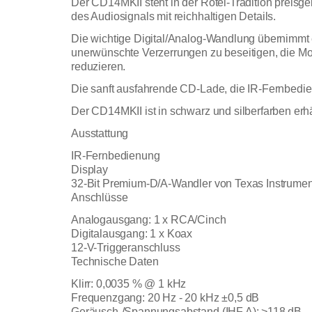
Der CD14MKII steht in der Rotel-Tradition preisg
des Audiosignals mit reichhaltigen Details.
Die wichtige Digital/Analog-Wandlung übernimmt
unerwünschte Verzerrungen zu beseitigen, die M
reduzieren.
Die sanft ausfahrende CD-Lade, die IR-Fernbedie
Der CD14MKII ist in schwarz und silberfarben erhäl
Ausstattung
IR-Fernbedienung
Display
32-Bit Premium-D/A-Wandler von Texas Instrume
Anschlüsse
Analogausgang: 1 x RCA/Cinch
Digitalausgang: 1 x Koax
12-V-Triggeranschluss
Technische Daten
Klirr: 0,0035 % @ 1 kHz
Frequenzgang: 20 Hz - 20 kHz ±0,5 dB
Geräusch-/Spannungsabstand (IHF A): >118 dB