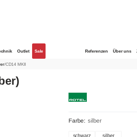
echnik
Outlet
Sale
Referenzen
Über uns
er
/
CD14 MKII
ber)
Farbe:
silber
schwarz
silber