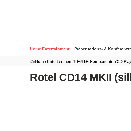
Home Entertainment
Präsentations- & Konferenzt
/
Home Entertainment
/
HiFi
/
HiFi Komponenten
/
CD Play
Rotel CD14 MKII (sil