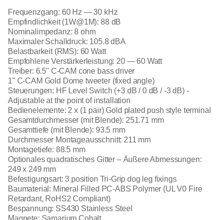
Frequenzgang: 60 Hz — 30 kHz
Empfindlichkeit (1W@1M): 88 dB
Nominalimpedanz: 8 ohm
Maximaler Schalldruck: 105.8 dBA
Belastbarkeit (RMS): 60 Watt
Empfohlene Verstärkerleistung: 20 — 60 Watt
Treiber: 6.5" C-CAM cone bass driver
1" C-CAM Gold Dome tweeter (fixed angle)
Steuerungen: HF Level Switch (+3 dB / 0 dB / -3 dB) -
Adjustable at the point of installation
Bedienelemente: 2 x (1 pair) Gold plated push style terminal
Gesamtdurchmesser (mit Blende): 251.71 mm
Gesamttiefe (mit Blende): 93.5 mm
Durchmesser Montageausschnitt: 211 mm
Montagetiefe: 88.5 mm
Optionales quadratisches Gitter – Äußere Abmessungen:
249 x 249 mm
Befestigungsart: 3 position Tri-Grip dog leg fixings
Baumaterial: Mineral Filled PC-ABS Polymer (UL V0 Fire
Retardant, RoHS2 Compliant)
Bespannung: SS430 Stainless Steel
Magnete: Samarium Cobalt