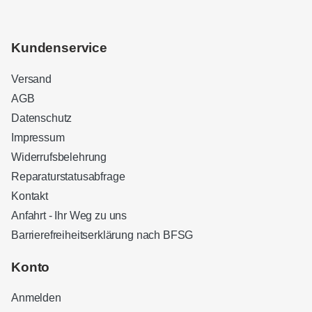
Kundenservice
Versand
AGB
Datenschutz
Impressum
Widerrufsbelehrung
Reparaturstatusabfrage
Kontakt
Anfahrt - Ihr Weg zu uns
Barrierefreiheitserklärung nach BFSG
Kundenbewertungen und Erfahrungen zu
Sound Brothers Berlin
Konto
SEHR GUT
100%
Anmelden
Empfehlungen auf
ProvenExpert.com
4,83 / 5,00