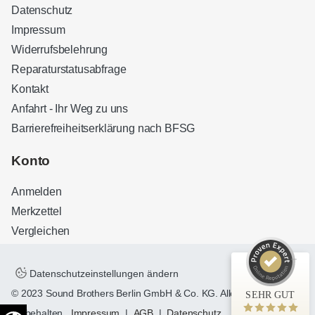
Datenschutz
Impressum
Widerrufsbelehrung
Reparaturstatusabfrage
Kontakt
Anfahrt - Ihr Weg zu uns
Barrierefreiheitserklärung nach BFSG
Kundenbewertungen und Erfahrungen zu
Sound Brothers Berlin
Konto
SEHR GUT
100%
Anmelden
Empfehlungen auf
ProvenExpert.com
4,83 / 5,00
Merkzettel
Vergleichen
32
127
Bewertungen auf
Bewertungen von 3
ProvenExpert.com
anderen Quellen
Datenschutzeinstellungen ändern
© 2023 Sound Brothers Berlin GmbH & Co. KG. Alle Rechte
SEHR GUT
Blick aufs ProvenExpert-Profil werfen
vorbehalten.
Impressum
|
AGB
|
Datenschutz