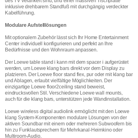
des TV verankert sind, und einer massiven Tischplatte
inklusive drehbarem Standfuß mit durchgängig verdeckter
Kabelführung.
Modulare Aufstelllösungen
Mit optionalem Zubehör lässt sich Ihr Home Entertainment
Center individuell konfigurieren und perfekt an Ihre
Bedürfnisse und den Wohnraum anpassen.
Der Loewe table stand i kann mit dem spacer i aufgerüstet
werden, um Loewe klang bars direkt vor dem Display zu
platzieren. Der Loewe floor stand flex, pur oder mit klang bar
und Ablagen, erlaubt vielfältige Möglichkeiten. Der
einzigartige Loewe floor2ceiling stand beweist,
eindrucksvollen Stil. Verschiedene Loewe wall mounts,
auch für die klang bars, unterstützen jede Wandinstallation.
Loewe wireless digital audiolink ermöglicht mit den Loewe
klang System-Komponenten modulare Lösungen von der
aktiven Soundbar mit einem oder mehreren Subwoofern bis
hin zu Funklautsprechern für Mehrkanal-Heimkino oder
Multiroom-Audio.