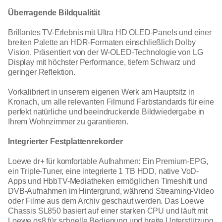
Überragende Bildqualität
Brillantes TV-Erlebnis mit Ultra HD OLED-Panels und einer
breiten Palette an HDR-Formaten einschließlich Dolby
Vision. Präsentiert von der W-OLED-Technologie von LG
Display mit höchster Performance, tiefem Schwarz und
geringer Reflektion.
Vorkalibriert in unserem eigenen Werk am Hauptsitz in
Kronach, um alle relevanten Filmund Farbstandards für eine
perfekt natürliche und beeindruckende Bildwiedergabe in
Ihrem Wohnzimmer zu garantieren.
Integrierter Festplattenrekorder
Loewe dr+ für komfortable Aufnahmen: Ein Premium-EPG,
ein Triple-Tuner, eine integrierte 1 TB HDD, native VoD-
Apps und HbbTV-Mediatheken ermöglichen Timeshift und
DVB-Aufnahmen im Hintergrund, während Streaming-Video
oder Filme aus dem Archiv geschaut werden. Das Loewe
Chassis SL850 basiert auf einer starken CPU und läuft mit
Loewe os8 für schnelle Bedienung und breite Unterstützung