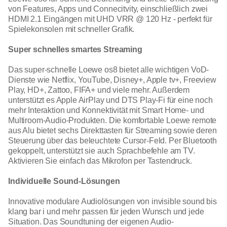
von Features, Apps und Connecitvity, einschließlich zwei
HDMI 2.1 Eingängen mit UHD VRR @ 120 Hz - perfekt für
Spielekonsolen mit schneller Grafik.
Super schnelles smartes Streaming
Das super-schnelle Loewe os8 bietet alle wichtigen VoD-
Dienste wie Netflix, YouTube, Disney+, Apple tv+, Freeview
Play, HD+, Zattoo, FIFA+ und viele mehr. Außerdem
unterstützt es Apple AirPlay und DTS Play-Fi für eine noch
mehr Interaktion und Konnektivität mit Smart Home- und
Multiroom-Audio-Produkten. Die komfortable Loewe remote
aus Alu bietet sechs Direkttasten für Streaming sowie deren
Steuerung über das beleuchtete Cursor-Feld. Per Bluetooth
gekoppelt, unterstützt sie auch Sprachbefehle am TV.
Aktivieren Sie einfach das Mikrofon per Tastendruck.
Individuelle Sound-Lösungen
Innovative modulare Audiolösungen von invisible sound bis
klang bar i und mehr passen für jeden Wunsch und jede
Situation. Das Soundtuning der eigenen Audio-