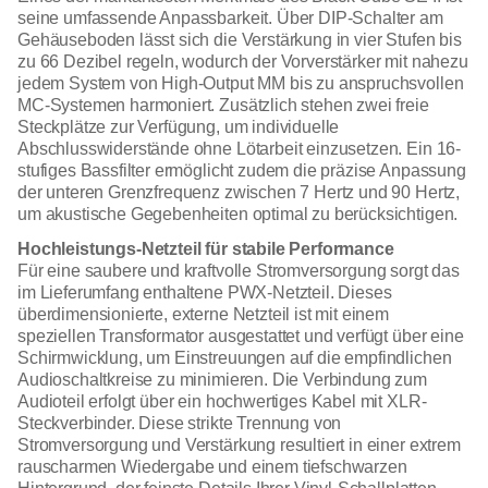
seine umfassende Anpassbarkeit. Über DIP-Schalter am
Gehäuseboden lässt sich die Verstärkung in vier Stufen bis
zu 66 Dezibel regeln, wodurch der Vorverstärker mit nahezu
jedem System von High-Output MM bis zu anspruchsvollen
MC-Systemen harmoniert. Zusätzlich stehen zwei freie
Steckplätze zur Verfügung, um individuelle
Abschlusswiderstände ohne Lötarbeit einzusetzen. Ein 16-
stufiges Bassfilter ermöglicht zudem die präzise Anpassung
der unteren Grenzfrequenz zwischen 7 Hertz und 90 Hertz,
um akustische Gegebenheiten optimal zu berücksichtigen.
Hochleistungs-Netzteil für stabile Performance
Für eine saubere und kraftvolle Stromversorgung sorgt das
im Lieferumfang enthaltene PWX-Netzteil. Dieses
überdimensionierte, externe Netzteil ist mit einem
speziellen Transformator ausgestattet und verfügt über eine
Schirmwicklung, um Einstreuungen auf die empfindlichen
Audioschaltkreise zu minimieren. Die Verbindung zum
Audioteil erfolgt über ein hochwertiges Kabel mit XLR-
Steckverbinder. Diese strikte Trennung von
Stromversorgung und Verstärkung resultiert in einer extrem
rauscharmen Wiedergabe und einem tiefschwarzen