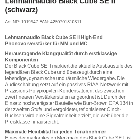
Lehmannaudio Black Cube SE II
(schwarz)
1019547
EAN: 4250701310311
Lehmannaudio Black Cube SE II High-End
Phonovorverstärker für MM und MC
Herausragende Klangqualität durch erstklassige
Komponenten
Der Black Cube SE II markiert die aktuelle Ausbaustufe des
legendären Black Cube und überzeugt durch eine
lebendige, dynamische und räumliche Wiedergabe. Die
Audioschaltung setzt auf ein passives RIAA-Netzwerk mit
Präzisions-Polypropylen-Kondensatoren, das zwischen
zwei linearen Verstärkerstufen angeordnet ist. Durch den
Einsatz hochwertigster Bauteile wie Burr-Brown OPA 134 in
der zweiten Stufe und vergoldeter, teflonisierter Cinch-
Buchsen wird eine Signalreinheit erzielt, die weit über die
Preisklasse hinausreicht.
Maximale Flexibilität für jeden Tonabnehmer
Eines der markantesten Merkmale des Black Cube SE II ist