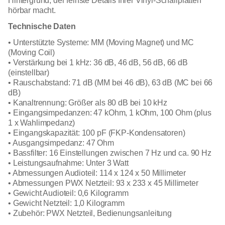
Hintergrund, der feinste Details Ihrer Vinyl-Schallplatten
hörbar macht.
Technische Daten
• Unterstützte Systeme: MM (Moving Magnet) und MC
(Moving Coil)
• Verstärkung bei 1 kHz: 36 dB, 46 dB, 56 dB, 66 dB
(einstellbar)
• Rauschabstand: 71 dB (MM bei 46 dB), 63 dB (MC bei 66
dB)
• Kanaltrennung: Größer als 80 dB bei 10 kHz
• Eingangsimpedanzen: 47 kOhm, 1 kOhm, 100 Ohm (plus
1 x Wahlimpedanz)
• Eingangskapazität: 100 pF (FKP-Kondensatoren)
• Ausgangsimpedanz: 47 Ohm
• Bassfilter: 16 Einstellungen zwischen 7 Hz und ca. 90 Hz
• Leistungsaufnahme: Unter 3 Watt
• Abmessungen Audioteil: 114 x 124 x 50 Millimeter
• Abmessungen PWX Netzteil: 93 x 233 x 45 Millimeter
• Gewicht Audioteil: 0,6 Kilogramm
• Gewicht Netzteil: 1,0 Kilogramm
• Zubehör: PWX Netzteil, Bedienungsanleitung