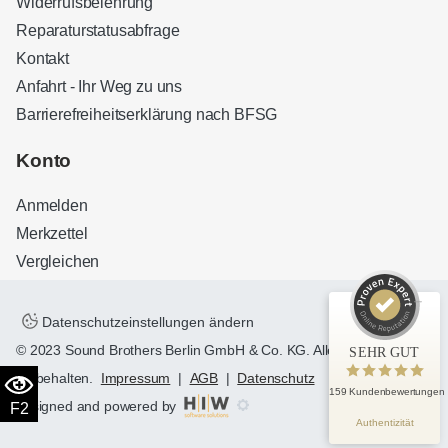
Widerrufsbelehrung
Reparaturstatusabfrage
Kontakt
Anfahrt - Ihr Weg zu uns
Barrierefreiheitserklärung nach BFSG
Kundenbewertungen und Erfahrungen zu
Sound Brothers Berlin
Konto
SEHR GUT
100%
Anmelden
Empfehlungen auf
ProvenExpert.com
4,83 / 5,00
Merkzettel
Vergleichen
32
127
Bewertungen auf
Bewertungen von 3
ProvenExpert.com
anderen Quellen
Datenschutzeinstellungen ändern
© 2023 Sound Brothers Berlin GmbH & Co. KG. Alle Rechte
SEHR GUT
Blick aufs ProvenExpert-Profil werfen
vorbehalten.
Impressum
|
AGB
|
Datenschutz
159 Kundenbewertungen
designed and powered by
F2
Authentizität