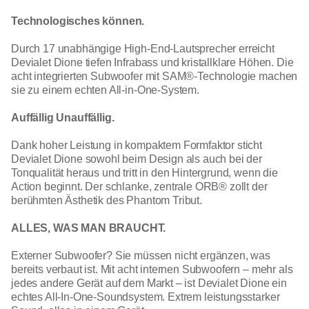
Technologisches können.
Durch 17 unabhängige High-End-Lautsprecher erreicht
Devialet Dione tiefen Infrabass und kristallklare Höhen. Die
acht integrierten Subwoofer mit SAM®-Technologie machen
sie zu einem echten All-in-One-System.
Auffällig Unauffällig.
Dank hoher Leistung in kompaktem Formfaktor sticht
Devialet Dione sowohl beim Design als auch bei der
Tonqualität heraus und tritt in den Hintergrund, wenn die
Action beginnt. Der schlanke, zentrale ORB
®️ zollt der
berühmten Ästhetik des Phantom Tribut.
ALLES, WAS MAN BRAUCHT.
Externer Subwoofer? Sie müssen nicht ergänzen, was
bereits verbaut ist. Mit acht internen Subwoofern – mehr als
jedes andere Gerät auf dem Markt – ist Devialet Dione ein
echtes All-In-One-Soundsystem. Extrem leistungsstarker