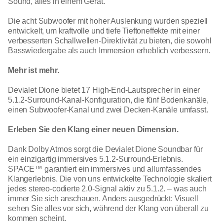
Sound, alles in einem Gerät.
Die acht Subwoofer mit hoher Auslenkung wurden speziell
entwickelt, um kraftvolle und tiefe Tieftoneffekte mit einer
verbesserten Schallwellen-Direktivität zu bieten, die sowohl
Basswiedergabe als auch Immersion erheblich verbessern.
Mehr ist mehr.
Devialet Dione bietet 17 High-End-Lautsprecher in einer
5.1.2-Surround-Kanal-Konfiguration, die fünf Bodenkanäle,
einen Subwoofer-Kanal und zwei Decken-Kanäle umfasst.
Erleben Sie den Klang einer neuen Dimension.
Dank Dolby Atmos sorgt die Devialet Dione Soundbar für
ein einzigartig immersives 5.1.2-Surround-Erlebnis.
SPACE™ garantiert ein immersives und allumfassendes
Klangerlebnis. Die von uns entwickelte Technologie skaliert
jedes stereo-codierte 2.0-Signal aktiv zu 5.1.2. – was auch
immer Sie sich anschauen. Anders ausgedrückt: Visuell
sehen Sie alles vor sich, während der Klang von überall zu
kommen scheint.