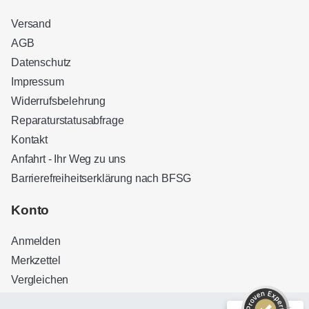
Versand
AGB
Datenschutz
Impressum
Widerrufsbelehrung
Reparaturstatusabfrage
Kontakt
Anfahrt - Ihr Weg zu uns
Barrierefreiheitserklärung nach BFSG
Kundenbewertungen und Erfahrungen zu
Sound Brothers Berlin
Konto
SEHR GUT
100%
Anmelden
Empfehlungen auf
ProvenExpert.com
4,83 / 5,00
Merkzettel
Vergleichen
32
127
Bewertungen auf
Bewertungen von 3