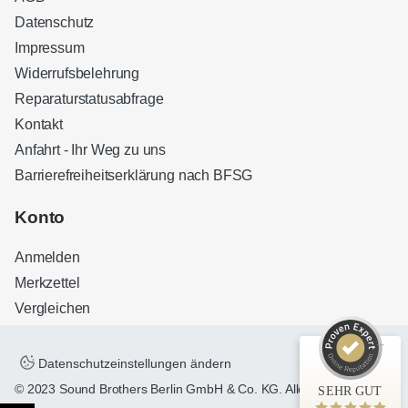
Datenschutz
Impressum
Widerrufsbelehrung
Reparaturstatusabfrage
Kontakt
Anfahrt - Ihr Weg zu uns
Barrierefreiheitserklärung nach BFSG
Kundenbewertungen und Erfahrungen zu
Sound Brothers Berlin
Konto
SEHR GUT
100%
Anmelden
Empfehlungen auf
ProvenExpert.com
4,83 / 5,00
Merkzettel
Vergleichen
32
127
Bewertungen auf
Bewertungen von 3
ProvenExpert.com
anderen Quellen
Datenschutzeinstellungen ändern
© 2023 Sound Brothers Berlin GmbH & Co. KG. Alle Rechte
SEHR GUT
Blick aufs ProvenExpert-Profil werfen