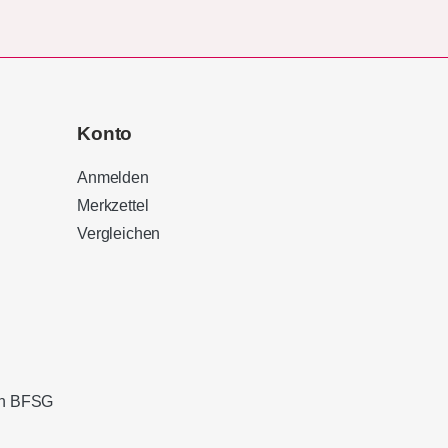
Konto
Anmelden
Merkzettel
Vergleichen
Kundenbewertungen und Erfahrungen zu
Sound Brothers Berlin
100%
SEHR GUT
Empfehlungen auf
ProvenExpert.com
4,83 / 5,00
ach BFSG
127
32