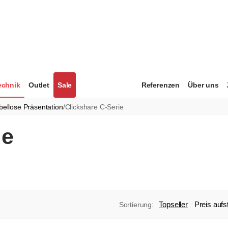
echnik
Outlet
Sale
Referenzen
Über uns
bellose Präsentation
/
Clickshare C-Serie
ie
Topseller
Preis aufs
Sortierung: