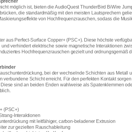
sprecher
icht möglich ist, bieten die AudioQuest ThunderBird BiWire Jum
ücken, die standardmäßig mit den meisten Lautsprechern gelief
Maskierungseffekte von Hochfrequenzrauschen, sodass die Musik
er aus Perfect-Surface Copper+ (PSC+). Diese höchste verfügbar
 und verhindert elektrische sowie magnetische Interaktionen zwi
ss induziertes Hochfrequenzrauschen gezielt und ordnungsgemäß do
rbinder
Rauschunterdrückung, bei der wechselnde Schichten aus Metall 
 verbundene Schicht erreicht. Für den perfekten Kontakt sorgen
er. Diese sind an beiden Enden wahlweise als Spatenklemmen od
lich.
r+ (PSC+)
 Strang-Interaktionen
terdrückung mit leitfähiger, carbon-beladener Extrusion
eiter zur gezielten Rauschableitung