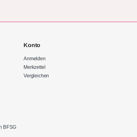
Konto
Anmelden
Merkzettel
Vergleichen
Kundenbewertungen und Erfahrungen zu
Sound Brothers Berlin
100%
SEHR GUT
Empfehlungen auf
ProvenExpert.com
4,83 / 5,00
ach BFSG
127
32