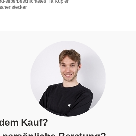
d-silberbeschichtetes lila Kupfer
nanenstecker
 dem Kauf?