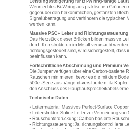
Leistungssteigerung für Bi-Wiring-fähige Laut
Wenn echtes Bi-Wiring aus praktischen Gründen n
gegenüber den herkömmlichen, gestanzten Blechbr
Signalübertragung und verhindern die typischen 
werden kann.
Massive PSC+ Leiter und Richtungssteuerung
Das Herzstück dieser Brücken bilden massive Leit
durch Kornstrukturen im Metall verursacht werden,
richtungsgesteuert sind, wird sichergestellt, da
beeinflussen kann.
Fortschrittliche Abschirmung und Premium-Ve
Die Jumper verfügen über eine Carbon-basierte 
Rauschen minimieren, bevor es die mit dem Boden
500er-Serie aus hängend-versilbertem lila Kupf
den Anschluss des Hauptlautsprecherkabels erheb
Technische Daten
• Leitermaterial: Massives Perfect-Surface Coppe
• Leiterstruktur: Solide Leiter zur Vermeidung von
• Rauschunterdrückung: Carbon-basierte Rauschun
• Richtungssteuerung: Ja, richtungskontrollierte L