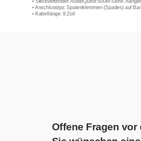
• Steckverbinder: AudioQuest 500er-Serie, hängen
• Anschlusstyp: Spatenklemmen (Spades) auf Ba
• Kabellänge: 8 Zoll
Offene Fragen vor