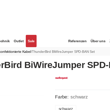
echnik
Outlet
Sale
Referenzen
Über uns
konfektionierte Kabel
/
ThunderBird BiWireJumper SPD-BAN Set
rBird BiWireJumper SPD-
Farbe:
schwarz
schwarz