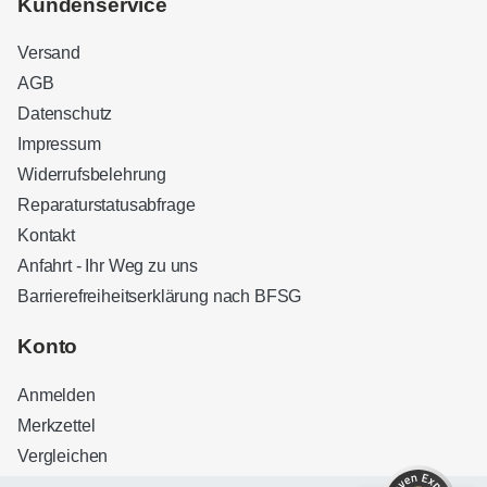
Kundenservice
Versand
AGB
Datenschutz
Impressum
Widerrufsbelehrung
Reparaturstatusabfrage
Kontakt
Anfahrt - Ihr Weg zu uns
Barrierefreiheitserklärung nach BFSG
Kundenbewertungen und Erfahrungen zu
Sound Brothers Berlin
Konto
SEHR GUT
100%
Anmelden
Empfehlungen auf
ProvenExpert.com
4,83 / 5,00
Merkzettel
Vergleichen
32
127