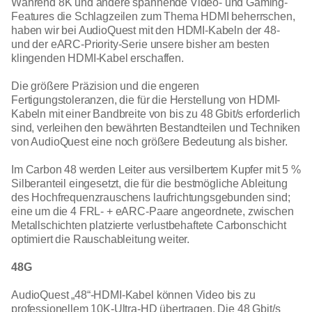
Während 8K und andere spannende Video- und Gaming-
Features die Schlagzeilen zum Thema HDMI beherrschen,
haben wir bei AudioQuest mit den HDMI-Kabeln der 48-
und der eARC-Priority-Serie unsere bisher am besten
klingenden HDMI-Kabel erschaffen.
Die größere Präzision und die engeren
Fertigungstoleranzen, die für die Herstellung von HDMI-
Kabeln mit einer Bandbreite von bis zu 48 Gbit/s erforderlich
sind, verleihen den bewährten Bestandteilen und Techniken
von AudioQuest eine noch größere Bedeutung als bisher.
Im Carbon 48 werden Leiter aus versilbertem Kupfer mit 5 %
Silberanteil eingesetzt, die für die bestmögliche Ableitung
des Hochfrequenzrauschens laufrichtungsgebunden sind;
eine um die 4 FRL- + eARC-Paare angeordnete, zwischen
Metallschichten platzierte verlustbehaftete Carbonschicht
optimiert die Rauschableitung weiter.
48G
AudioQuest „48“-HDMI-Kabel können Video bis zu
professionellem 10K-Ultra-HD übertragen. Die 48 Gbit/s