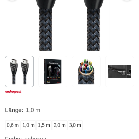
Länge:
1,0 m
0,6 m
1,0 m
1,5 m
2,0 m
3,0 m
Farbe:
schwarz