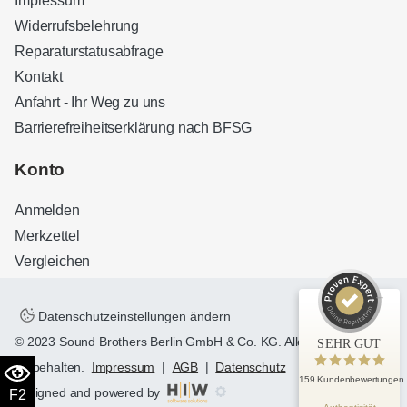
Impressum
Widerrufsbelehrung
Reparaturstatusabfrage
Kontakt
Anfahrt - Ihr Weg zu uns
Barrierefreiheitserklärung nach BFSG
Kundenbewertungen und Erfahrungen zu
Sound Brothers Berlin
Konto
SEHR GUT
100%
Anmelden
Empfehlungen auf
ProvenExpert.com
4,83 / 5,00
Merkzettel
Vergleichen
32
127
Bewertungen auf
Bewertungen von 3
ProvenExpert.com
anderen Quellen
Datenschutzeinstellungen ändern
© 2023 Sound Brothers Berlin GmbH & Co. KG. Alle Rechte
SEHR GUT
Blick aufs ProvenExpert-Profil werfen
vorbehalten.
Impressum
|
AGB
|
Datenschutz
159 Kundenbewertungen
designed and powered by
F2