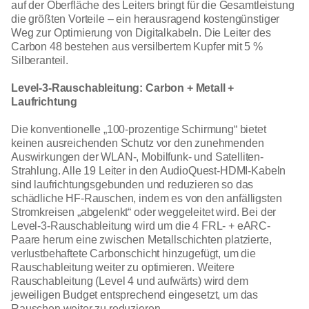
auf der Oberfläche des Leiters bringt für die Gesamtleistung
die größten Vorteile – ein herausragend kostengünstiger
Weg zur Optimierung von Digitalkabeln. Die Leiter des
Carbon 48 bestehen aus versilbertem Kupfer mit 5 %
Silberanteil.
Level-3-Rauschableitung: Carbon + Metall +
Laufrichtung
Die konventionelle „100-prozentige Schirmung“ bietet
keinen ausreichenden Schutz vor den zunehmenden
Auswirkungen der WLAN-, Mobilfunk- und Satelliten-
Strahlung. Alle 19 Leiter in den AudioQuest-HDMI-Kabeln
sind laufrichtungsgebunden und reduzieren so das
schädliche HF-Rauschen, indem es von den anfälligsten
Stromkreisen „abgelenkt“ oder weggeleitet wird. Bei der
Level-3-Rauschableitung wird um die 4 FRL- + eARC-
Paare herum eine zwischen Metallschichten platzierte,
verlustbehaftete Carbonschicht hinzugefügt, um die
Rauschableitung weiter zu optimieren. Weitere
Rauschableitung (Level 4 und aufwärts) wird dem
jeweiligen Budget entsprechend eingesetzt, um das
Rauschen weiter zu reduzieren.