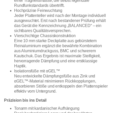
einer Trägheitsmasse, die selbst legendäre
Rundfunkstandards übertrifft.
Hochpräzise Feinwuchtung
Jeder Plattenteller wird nach der Montage individuell
ausgewuchtet. Erst nach bestandener Prüfung erhält
das Gerät die Kennzeichnung „BALANCED“ – ein
sichtbares Qualitätsversprechen.
Vierschichtige Chassiskonstruktion
Eine 10 mm starke Deckplatte aus gebürstetem
Reinaluminium ergänzt die bewährte Kombination
aus Aluminiumdruckguss, BMC und schwerem
Kautschuk. Das Ergebnis ist maximale Steifigkeit,
hervorragende Dämpfung und eine erstklassige
Haptik.
Isolationsfüße mit αGEL™
Neu entwickelte Dämpfungsfüße aus Zink und
αGEL™-Material minimieren Rückkopplungen,
absorbieren Stöße und entkoppeln den Plattenspieler
effektiv vom Untergrund.
Präzision bis ins Detail
Tonarm mit kardanischer Aufhängung