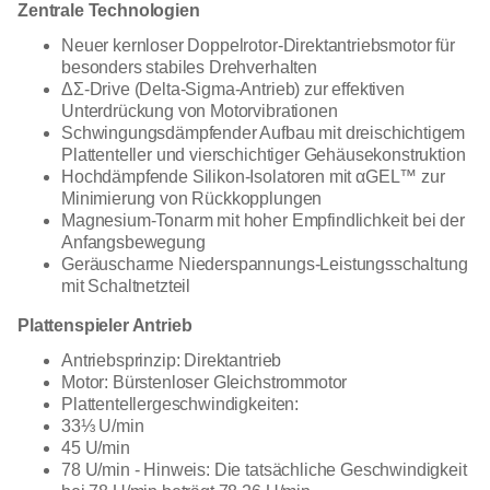
Zentrale Technologien
Neuer kernloser Doppelrotor-Direktantriebsmotor für
besonders stabiles Drehverhalten
ΔΣ-Drive (Delta-Sigma-Antrieb) zur effektiven
Unterdrückung von Motorvibrationen
Schwingungsdämpfender Aufbau mit dreischichtigem
Plattenteller und vierschichtiger Gehäusekonstruktion
Hochdämpfende Silikon-Isolatoren mit αGEL™ zur
Minimierung von Rückkopplungen
Magnesium-Tonarm mit hoher Empfindlichkeit bei der
Anfangsbewegung
Geräuscharme Niederspannungs-Leistungsschaltung
mit Schaltnetzteil
Plattenspieler Antrieb
Antriebsprinzip: Direktantrieb
Motor: Bürstenloser Gleichstrommotor
Plattentellergeschwindigkeiten:
33⅓ U/min
45 U/min
78 U/min - Hinweis: Die tatsächliche Geschwindigkeit