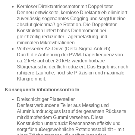
Kernloser Direktantriebsmotor mit Doppelrotor
Der neu entwickelte, kernlose Direktantrieb eliminiert
zuverlässig sogenanntes Cogging und sorgt für eine
absolut gleichmäßige Rotation. Die Doppelrotor-
Konstruktion liefert hohes Drehmoment bei
gleichzeitig reduzierter Lagerbelastung und
minimalen Mikrovibrationen.
Verbesserter ΔΣ-Drive (Delta-Sigma-Antrieb)
Durch die Anhebung der PWM-Trägerfrequenz von
ca. 2 kHz auf über 20 kHz werden hörbare
Störgeräusche deutlich reduziert. Das Ergebnis: noch
ruhigere Laufruhe, höchste Präzision und maximale
Klangreinheit.
Konsequente Vibrationskontrolle
Dreischichtiger Plattenteller
Der fest verbundene Teller aus Messing und
Aluminiumdruckguss ist auf der gesamten Rückseite
mit dämpfendem Gummi versehen. Diese
Konstruktion unterdrückt Resonanzen effektiv und
sorgt für außergewöhnliche Rotationsstabilität – mit