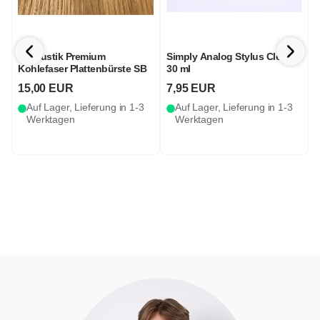
in-akustik Premium
Simply Analog Stylus Cleaner
P
Kohlefaser Plattenbürste SB
30 ml
15,00 EUR
7,95 EUR
Auf Lager, Lieferung in 1-3
Auf Lager, Lieferung in 1-3
Werktagen
Werktagen