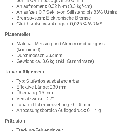
bei 78 U/min beträgt 78,26 U/min
Anlaufmoment: 0,32 N·m (3,3 kgf·cm)
Anlaufzeit: 0,7 Sek. (von Stillstand bis 33⅓ U/min)
Bremssystem: Elektronische Bremse
Gleichlaufschwankungen: 0,025 % WRMS
Plattenteller
Material: Messing und Aluminiumdruckguss
(kombiniert)
Durchmesser: 332 mm
Gewicht: ca. 3,6 kg (inkl. Gummimatte)
Tonarm Allgemein
Typ: Stufenlos ausbalancierbar
Effektive Länge: 230 mm
Überhang: 15 mm
Versatzwinkel: 22°
Tonarm-Höhenverstellung: 0 – 6 mm
Anpassungsbereich Auflagedruck: 0 – 4 g
Präzision
Tracking-Fehlerwinkel: