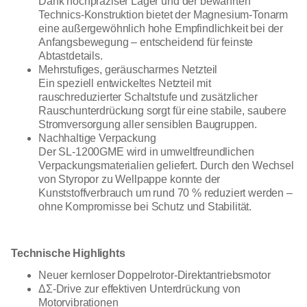
Dank hochpräziser Lager und der bewährten
Technics-Konstruktion bietet der Magnesium-Tonarm
eine außergewöhnlich hohe Empfindlichkeit bei der
Anfangsbewegung – entscheidend für feinste
Abtastdetails.
Mehrstufiges, geräuscharmes Netzteil
Ein speziell entwickeltes Netzteil mit
rauschreduzierter Schaltstufe und zusätzlicher
Rauschunterdrückung sorgt für eine stabile, saubere
Stromversorgung aller sensiblen Baugruppen.
Nachhaltige Verpackung
Der SL-1200GME wird in umweltfreundlichen
Verpackungsmaterialien geliefert. Durch den Wechsel
von Styropor zu Wellpappe konnte der
Kunststoffverbrauch um rund 70 % reduziert werden –
ohne Kompromisse bei Schutz und Stabilität.
Technische Highlights
Neuer kernloser Doppelrotor-Direktantriebsmotor
ΔΣ-Drive zur effektiven Unterdrückung von
Motorvibrationen