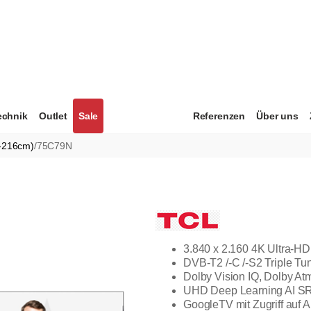
echnik
Outlet
Sale
Referenzen
Über uns
0-216cm)
/
75C79N
3.840 x 2.160 4K Ultra-
DVB-T2 /-C /-S2 Triple Tu
Dolby Vision IQ, Dolby 
UHD Deep Learning AI SR
GoogleTV mit Zugriff auf 