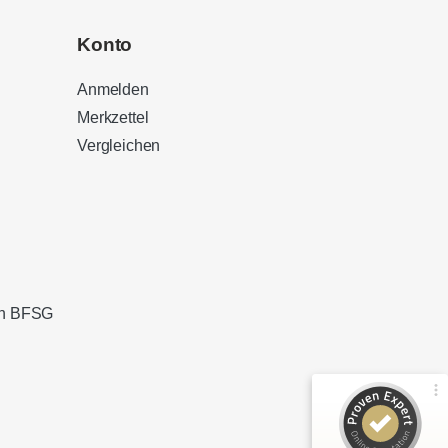
Konto
Anmelden
Merkzettel
Vergleichen
Kundenbewertungen und Erfahrungen zu
Sound Brothers Berlin
100%
SEHR GUT
Empfehlungen auf
ProvenExpert.com
4,83 / 5,00
ach BFSG
127
32
Bewertungen von 3
Bewertungen auf
anderen Quellen
ProvenExpert.com
Blick aufs ProvenExpert-Profil werfen