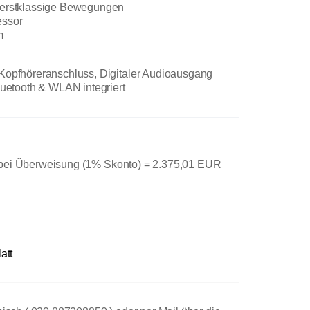
 erstklassige Bewegungen
essor
m
Kopfhöreranschluss, Digitaler Audioausgang
luetooth & WLAN integriert
 bei Überweisung (1% Skonto) =
2.375,01 EUR
att