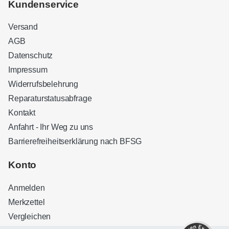
Kundenservice
Versand
AGB
Datenschutz
Impressum
Widerrufsbelehrung
Reparaturstatusabfrage
Kontakt
Anfahrt - Ihr Weg zu uns
Barrierefreiheitserklärung nach BFSG
Kundenbewertungen und Erfahrungen zu
Sound Brothers Berlin
Konto
SEHR GUT
100%
Anmelden
Empfehlungen auf
ProvenExpert.com
4,83 / 5,00
Merkzettel
Vergleichen
32
127