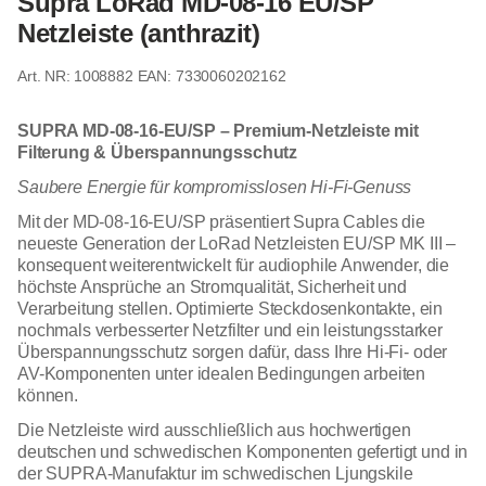
Supra LoRad MD-08-16 EU/SP
Netzleiste (anthrazit)
1008882
EAN: 7330060202162
SUPRA MD-08-16-EU/SP – Premium-Netzleiste mit
Filterung & Überspannungsschutz
Saubere Energie für kompromisslosen Hi-Fi-Genuss
Mit der MD-08-16-EU/SP präsentiert Supra Cables die
neueste Generation der LoRad Netzleisten EU/SP MK III –
konsequent weiterentwickelt für audiophile Anwender, die
höchste Ansprüche an Stromqualität, Sicherheit und
Verarbeitung stellen. Optimierte Steckdosenkontakte, ein
nochmals verbesserter Netzfilter und ein leistungsstarker
Überspannungsschutz sorgen dafür, dass Ihre Hi-Fi- oder
AV-Komponenten unter idealen Bedingungen arbeiten
können.
Die Netzleiste wird ausschließlich aus hochwertigen
deutschen und schwedischen Komponenten gefertigt und in
der SUPRA-Manufaktur im schwedischen Ljungskile