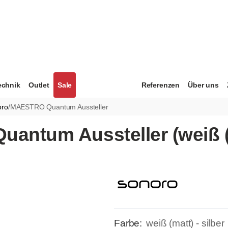
echnik
Outlet
Sale
Referenzen
Über uns
oro
/
MAESTRO Quantum Aussteller
ntum Aussteller (weiß (ma
Farbe:
weiß (matt) - silber