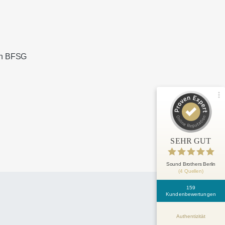
100%
SEHR GUT
Empfehlungen auf
ProvenExpert.com
4,83 / 5,00
ach BFSG
127
32
Bewertungen von 3
Bewertungen auf
anderen Quellen
ProvenExpert.com
Blick aufs ProvenExpert-Profil werfen
SEHR GUT
Anonym
5
Erstklassige Beratung einer alten Frau
Sound Brothers Berlin
(4 Quellen)
bei einem Kaffee durch Herrn Zimbardo!
Vorab avisierte, pünktliche L...
159
Kundenbewertungen
Authentizität