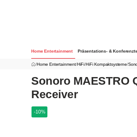
Home Entertainment
Präsentations- & Konferenzt
/
Home Entertainment
/
HiFi
/
HiFi Kompaktsysteme
/
Son
Sonoro MAESTRO Qua
Receiver
-10%