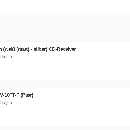
eiß (matt) - silber) CD-Receiver
rktagen
W-10FT-P (Paar)
rktagen