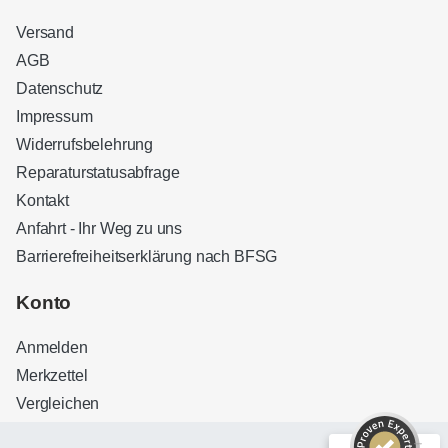
Versand
AGB
Datenschutz
Impressum
Widerrufsbelehrung
Reparaturstatusabfrage
Kontakt
Anfahrt - Ihr Weg zu uns
Barrierefreiheitserklärung nach BFSG
Kundenbewertungen und Erfahrungen zu
Sound Brothers Berlin
Konto
SEHR GUT
100%
Anmelden
Empfehlungen auf
ProvenExpert.com
4,83 / 5,00
Merkzettel
Vergleichen
32
127
Bewertungen auf
Bewertungen von 3