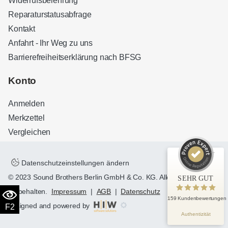
Widerrufsbelehrung
Reparaturstatusabfrage
Kontakt
Anfahrt - Ihr Weg zu uns
Barrierefreiheitserklärung nach BFSG
Kundenbewertungen und Erfahrungen zu
Sound Brothers Berlin
Konto
SEHR GUT
100%
Anmelden
Empfehlungen auf
ProvenExpert.com
4,83 / 5,00
Merkzettel
Vergleichen
32
127
Bewertungen auf
Bewertungen von 3
ProvenExpert.com
anderen Quellen
Datenschutzeinstellungen ändern
© 2023 Sound Brothers Berlin GmbH & Co. KG. Alle Rechte
SEHR GUT
Blick aufs ProvenExpert-Profil werfen
vorbehalten.
Impressum
|
AGB
|
Datenschutz
159 Kundenbewertungen
designed and powered by
F2
Authentizität