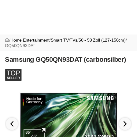
/
Home Entertainment
/
Smart TV
/
TVs
/
50 - 59 Zoll (127-150cm)
/
GQ50QN93DAT
Samsung GQ50QN93DAT (carbonsilber)