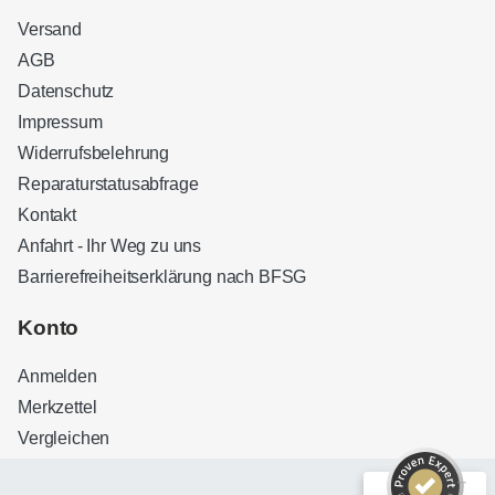
Versand
AGB
Datenschutz
Impressum
Widerrufsbelehrung
Reparaturstatusabfrage
Kontakt
Anfahrt - Ihr Weg zu uns
Barrierefreiheitserklärung nach BFSG
Kundenbewertungen und Erfahrungen zu
Sound Brothers Berlin
Konto
SEHR GUT
100%
Anmelden
Empfehlungen auf
ProvenExpert.com
4,83 / 5,00
Merkzettel
Vergleichen
32
127
Bewertungen auf
Bewertungen von 3
ProvenExpert.com
anderen Quellen