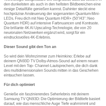
den dunkelsten als auch in den hellsten Bildbereichen eine
riesige Detailfülle genießen kannst. Dahinter steckt eine
hochpräzise Ansteuerung der sogenannten Quantum-Mini-
LEDs. Freu dich mit Neo Quantum HDR+ (50"/43": Neo
Quantum HDR) auf intensive Farbnuancen und Kontraste.
Die brillante 4K AI Upscaling-Technologie, die von 20
neuronalen Netzwerken ergänzt wird, sorgt für ein
eindrucksvolles 4K-Erlebnis.
Dieser Sound gibt den Ton an
So wird dein Wohnzimmer zum Heimkino: Erlebe auf
deinem QN93D TV Dolby-Atmos-Sound auf einem neuen
Level mit den Top- Channel-Lautsprechern, die dich dank
des multidimensionalen Sounds mitten in das Geschehen
eintauchen lassen.
Für dich optimiert
Genieße ein faszinierendes Seherlebnis mit deinem
Samsung TV QN93D: Die Optimierung der Bildtiefe basiert
darauf, wie das menschliche Auge Tiefe wahrnimmt und