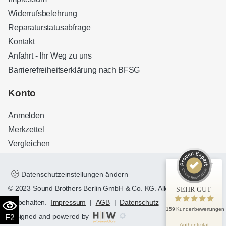
Widerrufsbelehrung
Reparaturstatusabfrage
Kontakt
Anfahrt - Ihr Weg zu uns
Barrierefreiheitserklärung nach BFSG
Kundenbewertungen und Erfahrungen zu
Sound Brothers Berlin
Konto
SEHR GUT
100%
Anmelden
Empfehlungen auf
ProvenExpert.com
4,83 / 5,00
Merkzettel
Vergleichen
32
127
Bewertungen auf
Bewertungen von 3
ProvenExpert.com
anderen Quellen
Datenschutzeinstellungen ändern
© 2023 Sound Brothers Berlin GmbH & Co. KG. Alle Rechte
SEHR GUT
Blick aufs ProvenExpert-Profil werfen
vorbehalten.
Impressum
|
AGB
|
Datenschutz
159 Kundenbewertungen
designed and powered by
F2
Authentizität