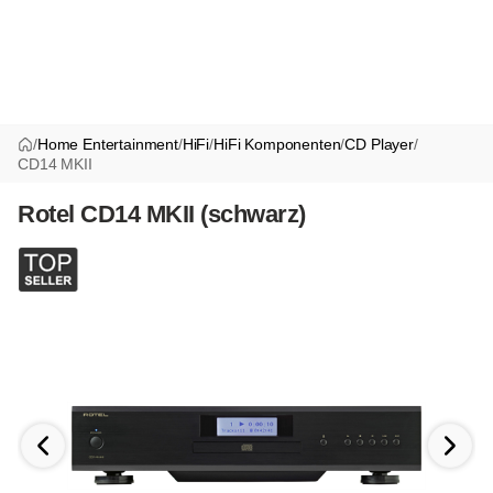
/
Home Entertainment
/
HiFi
/
HiFi Komponenten
/
CD Player
/
CD14 MKII
Rotel CD14 MKII (schwarz)